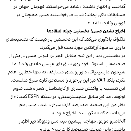
گذاشت و اظهار داشت: «شاید می‌خواستند قهرمان جهان در
مسابقات باقی بماند؛ شاید می‌خواستند مسی همچنان در
کورس رقابت باشد.»
اخراج نشدن مسی؛ نخستین جرقه انتقادها
تلگراف یادآوری می‌کند که این نخستین بار نیست که تصمیم‌های
داوری به سود آرژانتین مورد بحث قرار می‌گیرد.
در نخستین دیدار این تیم مقابل الجزایر، لیونل مسی در یکی از
صحنه‌ها با استوک خود روی ساق پای عیسی ماندی رفت؛ اما
شیمون مارسینیاک، داور پولندی مسابقه، نه تنها خطایی اعلام
نکرد، بلکه VAR نیز این برخورد را مستحق کارت سرخ ندانست.
این تصمیم با واکنش شماری از کارشناسان همراه شد. ندوم
اونوها، مدافع سابق منچسترسیتی، در شبکه ESPN گفت: «از
نظر من این صحنه صددرصد کارت سرخ داشت. مسی هم
می‌دانست که ممکن است اخراج شود.»
آلخاندرو مورنو، مهاجم پیشین تیم ملی ونزوئلا نیز اظهار
داشت: «این صحنه صددرصد کارت سرخ بود.»