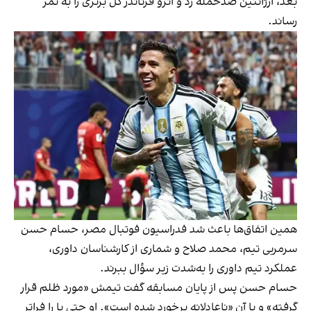
بعد، آرژانتین ضدحمله زد و انزو فرناندز گل برتری را به ثمر
رساند.
همین اتفاق‌ها باعث شد فدراسیون فوتبال مصر، حسام حسن
سرمربی تیم، محمد صلاح و شماری از کارشناسان داوری،
عملکرد تیم داوری را به‌شدت زیر سؤال ببرند.
حسام حسن پس از پایان مسابقه گفت تیمش «مورد ظلم قرار
گرفته» و با آن «ناعادلانه برخورد شده است». او حتی پا را فراتر