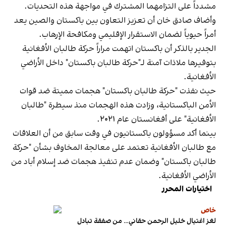
مشدداً على التزامهما المشترك في مواجهة هذه التحديات.
وأضاف صادق خان أن تعزيز التعاون بين باكستان والصين يعد
أمراً حيوياً لضمان الاستقرار الإقليمي ومكافحة الإرهاب.
الجدير بالذكر أن باكستان اتهمت مراراً حركة طالبان الأفغانية
بتوفيرها ملاذات آمنة لـ"حركة طالبان باكستان" داخل الأراضي
الأفغانية.
حيث نفذت "حركة طالبان باكستان" هجمات مميتة ضد قوات
الأمن الباكستانية، وزادت هذه الهجمات منذ سيطرة "طالبان
الأفغانية" على أفغانستان عام ٢٠٢١.
بينما أكد مسؤولون باكستانيون في وقت سابق من أن العلاقات
مع طالبان الأفغانية تعتمد على معالجة المخاوف بشأن "حركة
طالبان باكستان" وضمان عدم تنفيذ هجمات ضد إسلام أباد من
الأراضي الأفغانية.
اختيارات المحرر
خاص
لغز اغتيال خليل الرحمن حقاني… من صفقة تبادل