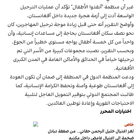
غير أن منظمة "أنقذوا الأطفال" تؤكد أن عمليات الترحيل
الواسعة أدت إلى أزمة هجرة جديدة داخل أفغانستان.
وأوضح التقرير أنه حتى قبل زيادة موجة ترحيل المهاجرين، كان
نحو نصف سكان أفغانستان بحاجة إلى مساعدات إنسانية، وأن
واحداً من كل خمسة أطفال يواجه مستوى خطيراً من الجوع.
وبحسب التقرير، نصبت مجموعات كبيرة من الأسر التي تم
ترحيلها خياماً في الحدائق والأماكن العامة في المدن الكبرى
الأفغانية.
ودعت المنظمة الدولَ في المنطقة إلى ضمان أن تكون العودة
إلى أفغانستان طوعية وآمنة وتحفظ الكرامة الإنسانية، كما
طالبت المجتمع الدولي بتوفير التمويل العاجل لتلبية
الاحتياجات الفورية وإعادة توطين العائدين.
اختيارات المحرر
خاص
لغز اغتيال خليل الرحمن حقاني… من صفقة تبادل
ضخمة إلى اغتيال غامض داخل مكتبه