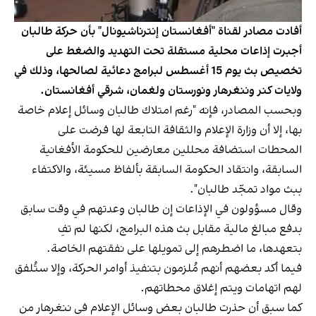
أفادت مصادر لقناة "أفغانستان إنترناشيونال" بأن حركة طالبان
أجبرت إذاعات محلية مستقلة تحت التهديد والضغط على
تخصيص بث يوم 15 أغسطس لبرامج دعائية لصالحها، وذلك في
ولايات كنر وننغرهار ونورستان ولغمان، شرقي أفغانستان.
وبحسب المصادر، فإنه "رغم امتلاك طالبان وسائل إعلام خاصة
بها، إلا أن وزارة الإعلام والثقافة التابعة لها فرضت على
المحطات استضافة محللين معارضين للحكومة الأفغانية
السابقة، وانتقاد الحكومة السابقة بألفاظ مسيئة، والاكتفاء
ببث مواد تمجّد طالبان".
وقال مسؤولون في الإذاعات إن طالبان وعدتهم في وقت سابق
بدفع مبالغ مالية مقابل بث هذه البرامج، لكنها لم تفِ
بتعهدها، ما اضطرهم إلى تمويلها على نفقتهم الخاصة.
فيما أكد بعضهم أنهم مُلزمون بتنفيذ أوامر الحركة، وإلا ستُلفق
لهم اتهامات ويتم إغلاق محطاتهم.
كما سبق أن حذرت طالبان بعض وسائل الإعلام في ننغرهار من