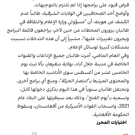
فرض قيود على برامجها إذا لم تلتزم بالتوجيهات.
وأوضح أحد الصحافيين في الولايات الشرقية، طالباً عدم
الكشف عن هويته، أن "مسؤولي وزارة الإعلام والثقافة في
طالبان يزورون المحطات من حين لآخر، يراجعون قائمة البرامج
ويجرون تغييرات عليها"، مشيراً إلى أن هذه التدخلات تسببت
بمشكلات كبيرة لوسائل الإعلام.
وفي العام الماضي، أمرت طالبان جميع الإذاعات والقنوات
الخاصة في مدينة جلال آباد، بولاية ننغرهار، بألا تبث يوم
الخامس عشر من أغسطس سوى الأناشيد الخاصة بها
والمحتوى المرتبط بـ"انتصار الحركة"، ومنع أي برامج أخرى.
وتحتفل طالبان سنوياً في هذا اليوم بذكرى دخولها كابل،
وتسميه بـ"يوم الفتح"، وذلك بعد سيطرتها على البلاد عام
2021، وانسحاب القوات الأميركية من أفغانستان، وسقوط
الحكومة الأفغانية.
اختيارات المحرر