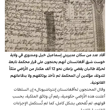
أفاد عدد من سكان مديريتي إسماعيل خيل ومندوزي في ولاية
خوست شرق أفغانستان أنهم يحتجون على قرار محكمة تابعة
لحركة طالبان يقضي بإعلان نحو 12 ألف هكتار من الأراضي ملكاً
للدولة، مؤكدين أن المحكمة لم تأخذ بوثائقهم ولا بدفاعاتهم
القانونية.
وقال المحتجون لـ«أفغانستان إنترناشیونال» إن السلطات
أعلنت هذه الأراضي حكومية، رغم أن وثائق الملكية، بحسب
قولهم، لم تُفحص بشكل كامل، كما لم تُستكمل الإجراءات