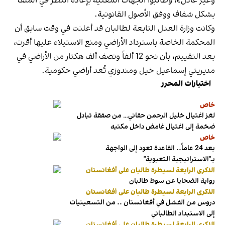
وغير عادل»، وطالبوا الجهات المعنية بإعادة النظر في الملف
بشكل شفاف ووفق الأصول القانونية.
وكانت وزارة العدل التابعة لطالبان قد أعلنت في وقت سابق أن
المحكمة الخاصة باسترداد الأراضي ومنع الاستيلاء عليها أقرت،
بعد التقييم، بأن نحو 12 ألفاً ونصف ألف هكتار من الأراضي في
مديريتي إسماعيل خيل ومندوزي تُعد أراضي حكومية.
اختيارات المحرر
خاص
لغز اغتيال خليل الرحمن حقاني… من صفقة تبادل
ضخمة إلى اغتيال غامض داخل مكتبه
خاص
بعد 24 عاماً.. القاعدة تعود إلى الواجهة
بـ"الاستراتيجية التعبوية"
الذكرى الرابعة لسيطرة طالبان على أفغانستان
رواية الضحايا عن سوط طالبان
الذكرى الرابعة لسيطرة طالبان على أفغانستان
دروس من الفشل في أفغانستان .. من التسعينيات
إلى الاستبداد الطالباني
الذكرى الرابعة لسيطرة طالبان على أفغانستان