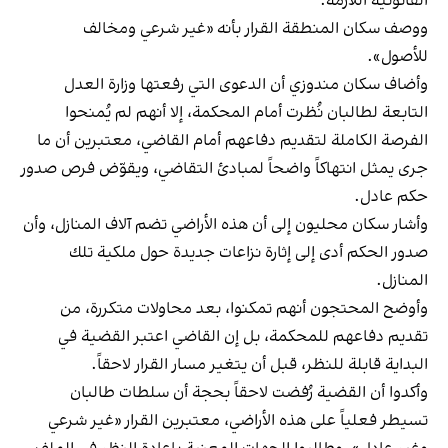
القانونية اللازمة.
ووصف سكان المنطقة القرار بأنه «غير شرعي ومخالف
للأصول».
وأضاف سكان مندوزي أن الدعوى التي رفعتها وزارة العدل
التابعة لطالبان نُظرت أمام المحكمة، إلا أنهم لم يُمنحوا
الفرصة الكاملة لتقديم دفاعهم أمام القاضي، معتبرين أن ما
جرى يمثل انتهاكاً واضحاً لمبادئ التقاضي، ويقوّض فرص صدور
حكم عادل.
وأشار سكان محليون إلى أن هذه الأراضي تضم آلاف المنازل، وأن
صدور الحكم أدى إلى إثارة نزاعات جديدة حول ملكية تلك
المنازل.
وأوضح المحتجون أنهم تمكنوا، بعد محاولات متكررة، من
تقديم دفاعهم للمحكمة، بل إن القاضي اعتبر القضية في
البداية قابلة للنظر، قبل أن يتغير مسار القرار لاحقاً.
وأكدوا أن القضية رُفضت لاحقاً بحجة أن سلطات طالبان
تسيطر فعلياً على هذه الأراضي، معتبرين القرار «غير شرعي