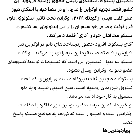
دیمیتری پسکوف، سخنگوی رئیس جمهور روسیه می‌گوید این
کشور قصد تجزیه اوکراین را ندارد. او در مصاحبه با اسکای نیوز
عربی گفت «پس از کودتای۲۰۱۴، اوکراین تحت تاثیر ایدئولوژی نازی
قرار گرفت و ما می‌خواهیم آن را از این ایدئولوژی رها کنیم.»
مسکو مخالفان خود را "نازی" قلمداد می‌کند.
آقای پسکوف افزود حضور زیرساخت‌های ناتو در اوکراین نیز
افزایش یافته که مستقیما روسیه را تهدید می‌کند. او گفت
مسکو به دنبال تضمین این است که تسلیحات توسط کشورهای
عضو ناتو به اوکراین ارسال نشود.
پسکوف همچنین گفت نیروگاه هسته‌ای زاپوریژیا که تحت
کنترول نیروهای روسیه است، هیچ آسیبی ندیده و به طور
معمول به کار خود ادامه می‌دهد.
او خبر داد که روسیه منتظر سومین دور مذاکره با مقامات
اوکراینی است و امیدوار است که کی‌یف به موضع مسکو پاسخ
دهد.
پربازدیدترین‌ها