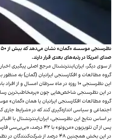
ن
صدای امریکا در رتبه‌های بعدی قرار دارند.
از سوی دیگر، ایران‌اینترنشنال مرجع اصلی پیگیری اخبار
گروه مطالعات و افکارسنجی ایرانیان (گمان) به منظور بررسی موضوع «نگرش ایرانیان به رسانه‌ها
این نظرسنجی ۱۰ روزه در ماه سرطان امسال و از افراد باسواد بالای ۱۹ سال ساکن ایران انجام شده که ۹۰ درصد از جمعیت بزرگسال کشور را شامل می‌شوند.
در این نظرسنجی شاخص‌هایی چون «پرمخاطب‌ترین رسانه»
گروه مطالعات افکارسنجی ایرانیان یا همان «گمان» موسسه
اجتماعی و سیاسی اندازه‌گیری کند که در «شرایط جاری ک
بر اساس نتایج این نظرسنجی، ایران‌اینترنشنال با اقبالی ٥٤ درصدی در صدر منابع خبری ایرانیان برای دریافت اطلاعات و اخبار قرار دار
پس از آن تلویزیون «من‌و‌تو» با ٤٢ درصد، «بی‌بی‌سی فارسی» با ٣٧ درصد و تلویزیون «صدای امریکا» با ۳۴ درصد بیننده، در رتبه‌های بعدی قرار می‌گیرند.
در این بخش همچنین ۴۸ درصد از شرکت‌کنندگان در نظرسنجی گفته‌اند که «هیچ‌وقت» بیننده یا شنونده برنامه‌های صداوسیمای جمهوری اسلامی نیستند.