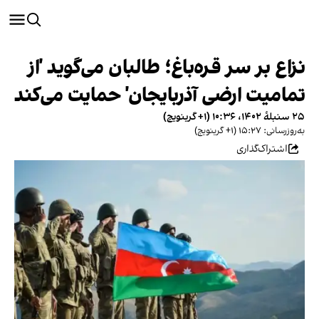
نزاع بر سر قره‌باغ؛ طالبان می‌گوید 'از
تمامیت ارضی آذربایجان' حمایت می‌کند
۲۵ سنبلهٔ ۱۴۰۲، ۱۰:۳۶ (‎+۱ گرینویچ)
به‌روزرسانی: ۱۵:۲۷ (‎+۱ گرینویچ)
اشتراک‌گذاری