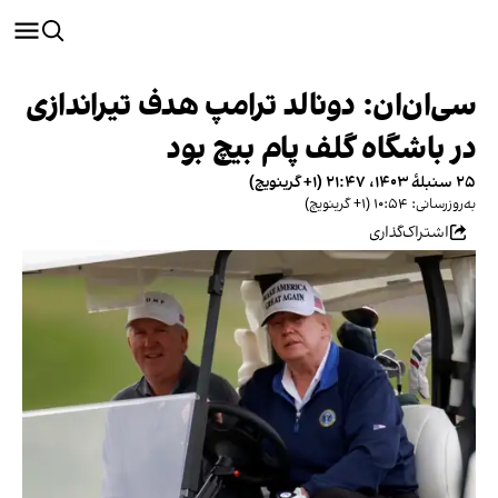
سی‌ان‌ان: دونالد ترامپ هدف تیراندازی
در باشگاه گلف پام بیچ بود
۲۵ سنبلهٔ ۱۴۰۳، ۲۱:۴۷ (‎+۱ گرینویچ)
به‌روزرسانی: ۱۰:۵۴ (‎+۱ گرینویچ)
اشتراک‌گذاری