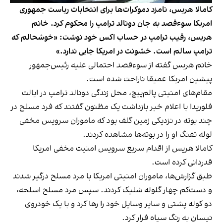
کامالا هریس، نامزد دموکرات‌ها برای انتخابات ریاست جمهوری
امریکا سوءقصد به جان دونالد ترامپ را محکوم کرد. خانم
هریس، رقیب ترامپ در حساب اکس خود نوشت: «خوشحالم که
ترامپ سالم است. خشونت در امریکا جایی ندارد.»
خانم هریس گفته از سوءقصد احتمالی علیه رئیس‌جمهور
پیشین امریکا عمیقا ناراحت شده است.
مقام‌های امنیتی پالم‌پیچ، محل زندگی دونالد ترامپ در ایالت
فلوریدا با اعلام خبر بازداشت یک مظنون گفتند که فرد مسلح در
چند بوته در نزدیکی زمین گلف بود که ماموران سرویس مخفی
لوله تفنگ او را در بوته‌ها مشاهده کردند.
کامالا هریس از اقدام سریع سرویس امنیت مخفی امریکا
قدردانی کرده است.
طبق گزارش‌ها، ماموران امنیتی امریکا با مرد مسلح درگیر شدند
و دست‌کم چهار گلوله شلیک کردند. سپس مرد مسلح اسلحه،
دو کوله پشتی و سایر وسایل خود را رها کرد و با یک خودروی
نیسان به رنگ سیاه فرار کرد.