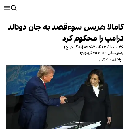
کامالا هریس سوءقصد به جان دونالد
ترامپ را محکوم کرد
۲۶ سنبلهٔ ۱۴۰۳، ۰۵:۵۲ (‎+۱ گرینویچ)
به‌روزرسانی: ۱۰:۵۰ (‎+۱ گرینویچ)
اشتراک‌گذاری