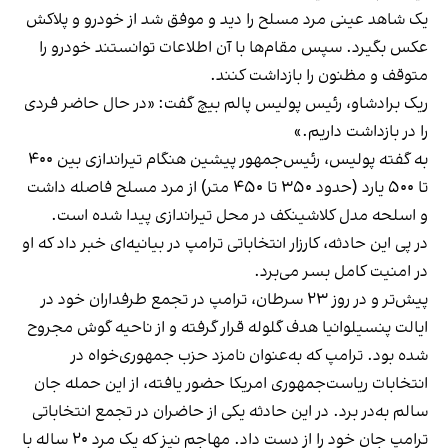
یک شاهد عینی مرد مسلح را دید و موفق شد از خودرو و پلاکش
عکس بگیرد. سپس مقام‌ها با آن اطلاعات توانستند خودرو را
متوقف و مظنون را بازداشت کنند.
ریک برادشاو، رئیس پولیس پالم بیچ گفت: «در حال حاضر فردی
را در بازداشت داریم.»
به گفته پولیس، رئیس‌جمهور پیشین هنگام تیراندازی بین ۴۰۰
تا ۵۰۰ یارد (حدود ۳۵۰ تا ۴۵۰ متر) از مرد مسلح فاصله داشت
و اسلحه مدل کلاشینکف در محل تیراندازی پیدا شده است.
در پی این حادثه، کارزار انتخاباتی ترامپ در بیانیه‌ای خبر داد که او
در امنیت کامل بسر می‌برد.
پیش‌تر و در روز ۲۳ سرطان، ترامپ در تجمع طرفداران خود در
ایالت پنسیلوانیا هدف گلوله قرار گرفته و از ناحیه گوش مجروح
شده بود. ترامپ که به‌عنوان نامزد حزب‌ جمهوری‌خواه در
انتخابات ریاست‌جمهوری امریکا حضور یافته، از این حمله جان
سالم به‌در برد. در این حادثه یکی از حاضران در تجمع انتخاباتی
ترامپ جان خود را از دست داد. مهاجم نیز که یک مرد ۲۰ ساله با