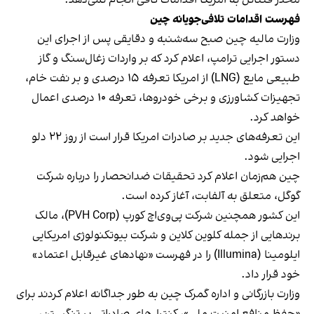
فهرست اقدامات تلافی‌جویانه چین
وزارت مالیه چین صبح سه‌شنبه و دقایقی پس از اجرای این
دستور اجرایی ترامپ، اعلام کرد که بر واردات زغال‌سنگ و گاز
طبیعی مایع (LNG) از امریکا تعرفه ۱۵ درصدی و بر نفت خام،
تجهیزات کشاورزی و برخی خودروها، تعرفه ۱۰ درصدی اعمال
خواهد کرد.
این تعرفه‌های جدید بر صادرات امریکا قرار است از روز ۲۲ دلو
اجرایی شود.
چین هم‌زمان اعلام کرد تحقیقات ضدانحصار را درباره شرکت
گوگل، متعلق به آلفابت، آغاز کرده است.
این کشور همچنین شرکت پی‌وی‌اچ کورپ (PVH Corp)، مالک
برندهایی از جمله کلوین کلاین و شرکت بیوتکنولوژی امریکایی
ایلومینا (Illumina) را در فهرست «نهادهای غیرقابل اعتماد»
خود قرار داد.
وزارت بازرگانی و اداره گمرک چین به طور جداگانه اعلام کردند برای
«حفظ منافع امنیت ملی»، کنترل‌های صادراتی بر تنگستن،