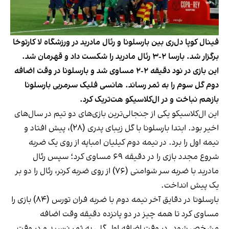
فینال کوپا دل‌ری بین بارسلونا و رئال مادرید در ورزشگاه لا کارتوخا
برگزار شد. بارسا ٢-٣ رئال مادرید را شکست داد و قهرمان شد.
این بازی در نود دقیقه ٢-٢ مساوی شد و بارسلونا در وقت اضافه
دوم گل سوم را به ثمر رساند. هانسی فلیک سرمربی بارسلونا
بازهم نباخت و در ال‌کلاسیکو هت‌تریک کرد.
این ال‌کلاسیکو یکی از جنجالی‌ترین بازی‌های دو تیم در سال‌های
اخیر بود. ابتدا بارسلونا با گل زیبای پدری (٢٨)، پیش افتاد و
نیمه اول را برد. در نیمه دوم کیلیان امباپه از روی یک ضربه
شروع مجدد بازی را در دقیقه ٦٩ مساوی کرد؛ سپس رئال
مادرید با ضربه سر شوامنی (٧٦) از روی ضربه کرنر، رئال را دو بر
یک پیش انداخت.
بارسلونا در دقایق آخر نیمه دوم با ضربه فران تورس (٨٤) بازی را
مساوی کرد تا همه چیز در دو پانزده دقیقه وقت اضافه
مشخص شود. در وقت اضافه اول گلی به ثمر نرسید و در وقت