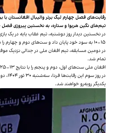
رقابت‌های فصل چهارم لیگ برتر والیبال افغانستان با برگ
تیم‌های نگین هریوا و ستاره، به نخستین پیروزی فصل چه
۱۵–۱۰ به سود خود پایان داد و ست‌های دوم و چهارم را با امتیازهای ۲۳–۲۵ و ۲۵–۱۵ به حریف واگذار کرد.
تمام شد.
افغان ملی ست‌های اول، دوم و پنجم را با نتایج ۱۳–۲۵، ۲۵–۲۷ و ۱۴–۱۶ به سود خود رقم زد و ست‌های سوم و چهارم را با امتیازهای ۲۵–۱۳ و ۲۵–۲۰ به حریف واگذار کرد.
در روز
یکدیگر روبه‌رو خواهند شد.