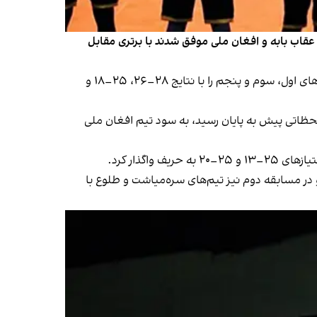
 عقاب بابه و افغان ملی موفق شدند با برتری مقابل
در نخستین دیدار روز دوشنبه، تیم عقاب بابه در یک بازی نفس‌گیر با نتیجه ۳بر ۲از سد تیم نگین هریوا عبور کرد. این تیم ست‌های اول، سوم و پنجم را با نتایج ۲۸–۲۶، ۲۵–۱۸ و
 بر ۲ تیم ستاره را شکست دهد. این دیدار که لحظاتی پیش به پایان رسید، به سود تیم افغان ملی
ه مصاف خراسان می‌رود و در مسابقه دوم نیز تیم‌های سره‌میاشت و طلوع با