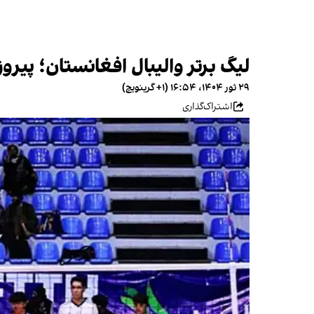
لیگ برتر والیبال افغانستان؛ پیرو
۲۹ ثور ۱۴۰۴، ۱۶:۵۴ (‎+۱ گرینویچ)
اشتراک‌گذاری