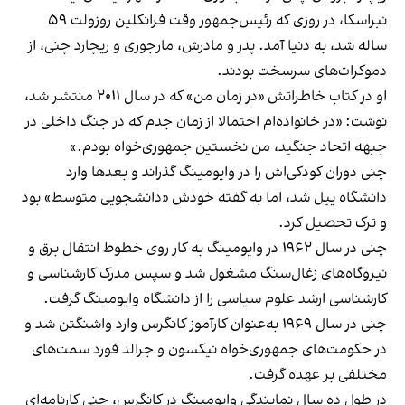
نبراسکا، در روزی که رئیس‌جمهور وقت فرانکلین روزولت ۵۹
ساله شد، به دنیا آمد. پدر و مادرش، مارجوری و ریچارد چنی، از
دموکرات‌های سرسخت بودند.
او در کتاب خاطراتش «در زمان من» که در سال ۲۰۱۱ منتشر شد،
نوشت: «در خانواده‌ام احتمالا از زمان جدم که در جنگ داخلی در
جبهه اتحاد جنگید، من نخستین جمهوری‌خواه بودم.»
چنی دوران کودکی‌اش را در وایومینگ گذراند و بعدها وارد
دانشگاه ییل شد، اما به گفته خودش «دانشجویی متوسط» بود
و ترک تحصیل کرد.
چنی در سال ۱۹۶۲ در وایومینگ به کار روی خطوط انتقال برق و
نیروگاه‌های زغال‌سنگ مشغول شد و سپس مدرک کارشناسی و
کارشناسی ارشد علوم سیاسی را از دانشگاه وایومینگ گرفت.
چنی در سال ۱۹۶۹ به‌عنوان کارآموز کانگرس وارد واشنگتن شد و
در حکومت‌های جمهوری‌خواه نیکسون و جرالد فورد سمت‌های
مختلفی بر عهده گرفت.
در طول ده سال نمایندگی وایومینگ در کانگرس، چنی کارنامه‌ای