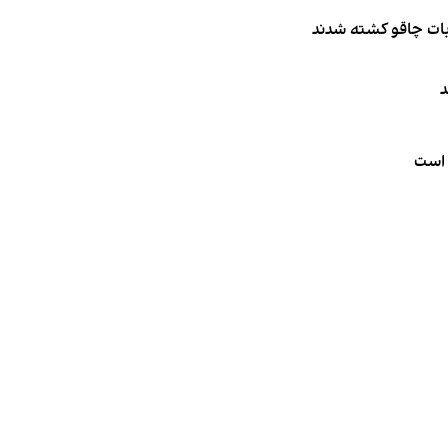
ربات چاقو کشته شدند
د
 است