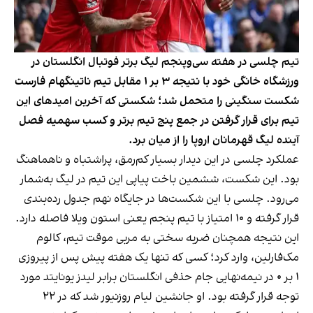
تیم چلسی در هفته سی‌وپنجم لیگ برتر فوتبال انگلستان در
ورزشگاه خانگی خود با نتیجه ۳ بر ۱ مقابل تیم ناتینگهام فارست
شکست سنگینی را متحمل شد؛ شکستی که آخرین امیدهای این
تیم برای قرار گرفتن در جمع پنج تیم برتر و کسب سهمیه فصل
آینده لیگ قهرمانان اروپا را از میان برد.
عملکرد چلسی در این دیدار بسیار کم‌رمق، پراشتباه و ناهماهنگ
بود. این شکست، ششمین باخت پیاپی این تیم در لیگ به‌شمار
می‌رود. چلسی با این شکست‌ها در جایگاه نهم جدول رده‌بندی
قرار گرفته و ۱۰ امتیاز با تیم پنجم یعنی استون ویلا فاصله دارد.
این نتیجه همچنان ضربه سختی به مربی موقت تیم، کالوم
مک‌فارلین، وارد کرد؛ کسی که تنها یک هفته پیش پس از پیروزی
۱ بر ۰ در نیمه‌نهایی جام حذفی انگلستان برابر لیدز یونایتد مورد
توجه قرار گرفته بود. او جانشین لیام روزنیور شد که در ۲۲