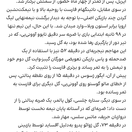
اپریل، پس از کمتر از چهار ماه حضور، از سمتش برکنار شد.
در سوی مقابل، ناتینگهام فارست با روحیه بالا و با نیمکت‌نشین
کردن چند بازیکن اصلی—با توجه به دیدار برگشت نیمه‌نهایی لیگ
اروپا برابر استون ویلا—وارد میدان شد. با این حال، این تیم تنها
در ۹۸ ثانیه ابتدایی بازی با ضربه سر دقیق تایوو آوونی‌یی، که در
تیر دور از یارگیری رها شده بود، به گل رسید.
این مهاجم نیجریه‌ای در دقیقه ۵۲ نیز با استفاده از یک
ضدحمله و پاس بازیکن تعویضی مورگان گیبز-وایت گل دوم خود
و تیمش را به ثمر رساند و برتری فارست را تثبیت کرد.
پیش از آن، ایگور ژسوس در دقیقه ۱۵ از روی نقطه پنالتی، پس
از خطای مالو گوستو روی آوونی‌یی، گل دیگری برای فارست به
ثمر رسانده بود.
در سوی دیگر، ستاره چلسی، کول پالمر، یک ضربه پنالتی را از
دست داد؛ ضربه‌ای که در آستانه پایان نیمه نخست توسط
درواز‌بان حریف، ماتس سلس، مهار شد.
در دقیقه ۷۳، گل ژوائو پدرو به‌دلیل آفساید توسط بازبینی