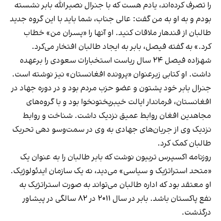
را تصرف کرده‌اند، یادم هست که با جنرال نصیرالله بابر نشسته
بودم و به او به من گفت: عالی جناب، شما باید با این گروه جدید
طالبان از قندهار ملاقات کنید. او آنها را «پسران من» خطاب
کرد.» به گفته فیصل، بابر به ایجاد طالبان افتخار می‌کرد.
شهزاده فیصل ۲۴ سال ریاست استخبارات سعودی را برعهده
داشت. او کتابی زیرعنوان «پرونده افغانستان» نیز نوشته است.
جنرال بابر خود پشتون و عضو حزب مردم بود و در دوره جهاد در
افغانستان، فرماندار ایالت خیبرپختونخوا بود و با گروه‌های
مجاهدین افغان روابط عمیق نزدیک داشت. شناخت و روابط
نزدیک وی از جریان‌های جهادی به وی در سمت‌وسو دهی تحریک
طالبان کمک کرد.
روزنامه اکسپرس تربیون نوشت که بابر طالبان را به عنوان یک
«متحد استراتژیک و سیاسی» می‌دید، نه یک سازمان ایدئولوژیک.
او معتقد بود که اداره طالبان می‌تواند به صورت استراتژیک به
نفع پاکستان باشد. بابر در سال ۲۰۱۱ در ۸۲ سالگی در پیشاور
درگذشت.