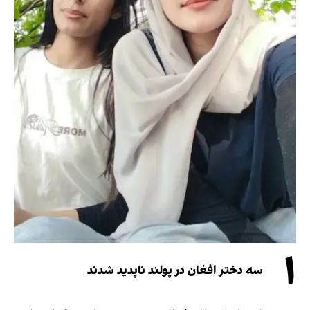
۱
سه دختر افغان در پولند ناپدید شدند