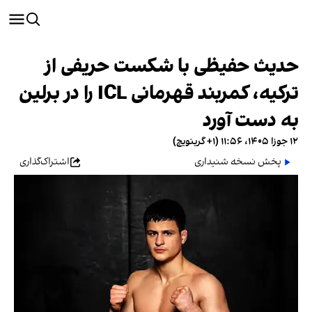
حدیث حفیظی با شکست حریفی از
ترکیه‌، کمربند قهرمانی ICL را در برلین
به دست آورد
۱۲ جوزا ۱۴۰۵، ۱۱:۵۶ (‎+۱ گرینویچ)
پخش نسخه شنیداری
اشتراک‌گذاری