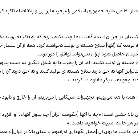
ار نظامی علیه جمهوری اسلامی را «بعید» ارزیابی و بلافاصله تاکید کرد 
تان در جریان است، گفت: «ما چند نکته داریم که به نظر نمی‌رسد نکات بز
بودیم که [آنها] سلاح هسته‌ای تولید نخواهند کرد. همه از آن بسیار
ینان حاصل شود ایران نمی‌تواند توافق را دور بزند.
هسته‌ای تولید نکنند، اما آن را بخرند یا به شکل دیگری به دست بیاورند
راین آنها نه حق دارند سلاح هسته‌ای تولید کنند و نه حق دارند آن را 
ردند و «و بعد دیگر مقاومت نکردند.»
همه با هم می‌رویم. تجهیزات امریکایی را می‌بریم، آن را خارج و نابود
نای بالا حتمی است: «چه با آنها [حکومت ایران] چه بدون آنها». او افزو
یم، در هر حالت امنیت خواهیم داشت.»
دانید، ما روی آن [محل نگهداری اورانیوم با غنای بالا در ایران] و همه