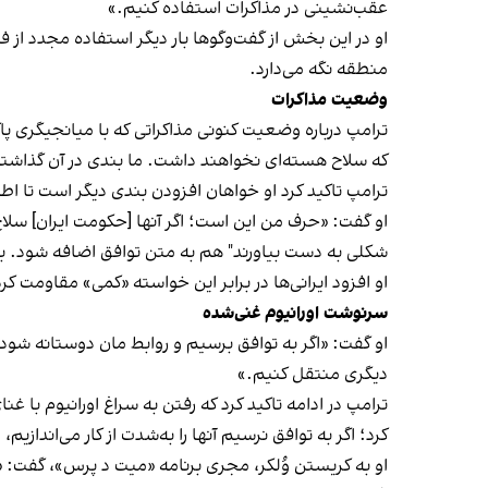
عقب‌نشینی در مذاکرات استفاده کنیم.»
او در این بخش از گفت‌وگوها بار دیگر استفاده مجدد از فش
منطقه نگه می‌دارد.
وضعیت مذاکرات
ترامپ درباره وضعیت کنونی مذاکراتی که با میانجیگری پاکس
که سلاح هسته‌ای نخواهند داشت. ما بندی در آن گذاشته 
ترامپ تاکید کرد او خواهان افزودن بندی دیگر است تا اطم
او گفت: «حرف من این است؛ اگر آنها [حکومت ایران] سلاح 
شکلی به دست بیاورند" هم به متن توافق اضافه شود. بناب
او افزود ایرانی‌ها در برابر این خواسته «کمی» مقاومت ک
سرنوشت اورانیوم غنی‌شده
او گفت: «اگر به توافق برسیم و روابط مان دوستانه شود، 
دیگری منتقل کنیم.»
ترامپ در ادامه تاکید کرد که رفتن به سراغ اورانیوم با غ
کرد؛ اگر به توافق نرسیم آنها را به‌شدت از کار می‌انداز
او به کریستن وُلکر، مجری برنامه «میت د پرس»، گفت: «می‌