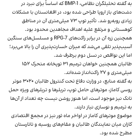
به گفته تحلیلگران نظامی، BMP-1 که اساساً برای نبرد در
دشت‌های باز اروپا طراحی شده بود، در افغانستان با مشکلات
زیادی روبه‌رو شد. تأثیر توپ ۷۳ میلی‌متری آن در مناطق
کوهستانی و مرتفع علیه اهداف مجاهدین محدود بود.
همچنین زره آن در برابر راکت‌های RPG-7 و مسلسل‌های سنگین
آسیب‌پذیر تلقی می‌شد که میزان خسارت‌پذیری آن را بالا می‌برد؛
اما این نواقص در نسل دوم برطرف شد.
طالبان همچنین خواهان ترمیم ۳۱ توپخانه متحرک ۱۵۲
میلی‌متری و ۲۷ راکت‌انداز شده‌اند.
به گفته منابع، در وزارت دفاع تحت کنترول طالبان ۳۰۲۰ موتر
روسی کاماز، موترهای حامل توپ، تریلرها و تریلرهای ویژه حمل
تانک نیز موجود است، اما هنوز روشن نیست چه تعداد از آن‌ها
به ترمیم و نوسازی نیاز دارند.
موضوع موترهای کاماز در اواخر ماه ثور نیز در مجمع اقتصادی
کازان میان نمایندگان طالبان و مقام‌های روسیه و تاتارستان
مطرح شده بود.