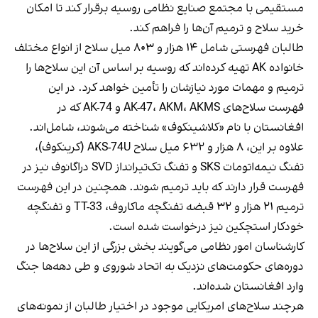
مستقیمی با مجتمع صنایع نظامی روسیه برقرار کند تا امکان
خرید سلاح و ترمیم آن‌ها را فراهم کند.
طالبان فهرستی شامل ۱۴ هزار و ۸۰۳ میل سلاح از انواع مختلف
خانواده AK تهیه کرده‌اند که روسیه بر اساس آن این سلاح‌ها را
ترمیم و مهمات مورد نیازشان را تأمین خواهد کرد. در این
فهرست سلاح‌های AK-47، AKM، AKMS و AK-74 که در
افغانستان با نام «کلاشینکوف» شناخته می‌شوند، شامل‌اند.
علاوه بر این، ۸ هزار و ۶۳۲ میل سلاح AKS-74U (کرینکوف)،
تفنگ نیمه‌اتومات SKS و تفنگ تک‌تیرانداز SVD دراگانوف نیز در
فهرست قرار دارند که باید ترمیم شوند. همچنین در این فهرست
ترمیم ۲۱ هزار و ۳۲ قبضه تفنگچه ماکاروف، TT-33 و تفنگچه
خودکار استچکین نیز درخواست شده است.
کارشناسان امور نظامی می‌گویند بخش بزرگی از این سلاح‌ها در
دوره‌های حکومت‌های نزدیک به اتحاد شوروی و طی دهه‌ها جنگ
وارد افغانستان شده‌اند.
هرچند سلاح‌های امریکایی موجود در اختیار طالبان از نمونه‌های