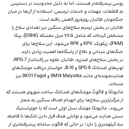
روسی پیشرفته‌تر هستند، اما به دلیل محدودیت در دسترسی
به قطعات، مهمات و خدمات ترمیمی، استفاده از آن‌ها در میان
جنگجویان طالبان روزبه‌روز کاهش یافته است.
طالبان در بخش ترمیم سلاح‌های سنگین نیز تعدادی سلاح را
مشخص کرده‌اند که شامل ۷۶۵ میل دهشکه (DShK)، پیکا
(PKM)، زیکویک، KPV و RPK می‌شود. این سلاح‌ها برای
جنگ‌های میدانی و دفاع از پاسگاه‌ها اهمیت زیادی دارند.
در بخش سلاح‌های ضدزره، طالبان علاوه بر راکت‌انداز RPG-7،
توپ‌های ضدتانک SPG-9 و B-10، خواستار دریافت موشک‌های
هدایت‌شونده‌ای مانند 9M14 Malyutka و 9K111 Fagot نیز
شده‌اند.
مالیوتکا و فاگوتُ موشک‌های ضدتانک ساخت شوروی هستند که
از مرگبارترین سلاح‌ها برای انهدام اهداف سنگین به شمار
می‌روند. مالیوتکا موشک نسل اولی است که با جوی‌استیک
دستی هدایت می‌شود و توانایی هدف قرار دادن تانک‌ها تا فاصله
سه کیلومتری را دارد؛ در حالی که فاگوت سامانه پیشرفته‌تری از