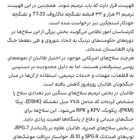
فهرست قرار دارند که باید ترمیم شوند. همچنین در این فهرست
ترمیم ۲۱ هزار و ۳۲ قبضه تفنگچه ماکاروف، TT-33 و تفنگچه
خودکار استچکین نیز درخواست شده است.
کارشناسان امور نظامی می‌گویند بخش بزرگی از این سلاح‌ها در
دوره‌های حکومت‌های نزدیک به اتحاد شوروی و طی دهه‌ها جنگ
وارد افغانستان شده‌اند.
هرچند سلاح‌های امریکایی موجود در اختیار طالبان از نمونه‌های
روسی پیشرفته‌تر هستند، اما به دلیل محدودیت در دسترسی
به قطعات، مهمات و خدمات ترمیمی، استفاده از آن‌ها در میان
جنگجویان طالبان روزبه‌روز کاهش یافته است.
طالبان در بخش ترمیم سلاح‌های سنگین نیز تعدادی سلاح را
مشخص کرده‌اند که شامل ۷۶۵ میل دهشکه (DShK)، پیکا
(PKM)، زیکویک، KPV و RPK می‌شود. این سلاح‌ها برای
جنگ‌های میدانی و دفاع از پاسگاه‌ها اهمیت زیادی دارند.
در بخش سلاح‌های ضدزره، طالبان علاوه بر راکت‌انداز RPG-7،
توپ‌های ضدتانک SPG-9 و B-10، خواستار دریافت موشک‌های