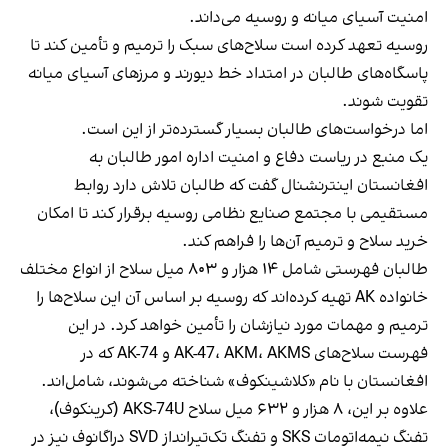
امنیت آسیای میانه و روسیه می‌داند.
روسیه تعهد کرده است سلاح‌های سبک را ترمیم و تأمین کند تا
پاسگاه‌های طالبان در امتداد خط دیورند و مرزهای آسیای میانه
تقویت شوند.
اما درخواست‌های طالبان بسیار گسترده‌تر از این است.
یک منبع در ریاست دفاع و امنیت اداره امور طالبان به
افغانستان اینترنشنال گفت که طالبان تلاش دارد روابط
مستقیمی با مجتمع صنایع نظامی روسیه برقرار کند تا امکان
خرید سلاح و ترمیم آن‌ها را فراهم کند.
طالبان فهرستی شامل ۱۴ هزار و ۸۰۳ میل سلاح از انواع مختلف
خانواده AK تهیه کرده‌اند که روسیه بر اساس آن این سلاح‌ها را
ترمیم و مهمات مورد نیازشان را تأمین خواهد کرد. در این
فهرست سلاح‌های AK-47، AKM، AKMS و AK-74 که در
افغانستان با نام «کلاشینکوف» شناخته می‌شوند، شامل‌اند.
علاوه بر این، ۸ هزار و ۶۳۲ میل سلاح AKS-74U (کرینکوف)،
تفنگ نیمه‌اتومات SKS و تفنگ تک‌تیرانداز SVD دراگانوف نیز در