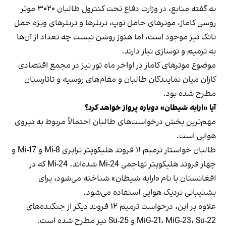
به گفته منابع، در وزارت دفاع تحت کنترول طالبان ۳۰۲۰ موتر
روسی کاماز، موترهای حامل توپ، تریلرها و تریلرهای ویژه حمل
تانک نیز موجود است، اما هنوز روشن نیست چه تعداد از آن‌ها
به ترمیم و نوسازی نیاز دارند.
موضوع موترهای کاماز در اواخر ماه ثور نیز در مجمع اقتصادی
کازان میان نمایندگان طالبان و مقام‌های روسیه و تاتارستان
مطرح شده بود.
آیا «ارابه شیطان» دوباره پرواز خواهد کرد؟
مهم‌ترین بخش درخواست‌های طالبان احتمالاً مربوط به نیروی
هوایی است.
طالبان خواستار ترمیم ۱۱ فروند هلیکوپتر ترابری Mi-8 و Mi-17 و
چهار فروند هلیکوپتر تهاجمی Mi-24 شده‌اند. Mi-24 که در
افغانستان با نام «ارابه شیطان» شناخته می‌شود، برای
پشتیبانی نزدیک هوایی استفاده می‌شود.
علاوه بر این، درخواست ترمیم ۱۲ فروند دیگر از جنگنده‌های
MiG-21، MiG-23، Su-22 و Su-25 نیز مطرح شده است.