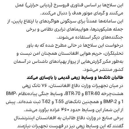
این سلاح‌ها بر اساس فناوری فروسرخ (ردیابی حرارتی) عمل
می‌کنند و گرمای موتور هدف را دنبال می‌کنند.
این سامانه‌ها عمدتاً برای سرنگونی هواگردهای با ارتفاع پایین، از
جمله هلیکوپترها، هواپیماهای ترابری نظامی و برخی
جنگنده‌های دیگر استفاده می‌شوند.
درخواست این سلاح‌ها در حالی مطرح شده که به باور
تحلیلگران، حریم هوایی افغانستان همچنان امن نیست و
به‌طور مکرر گزارش‌هایی از پرواز پهپادهای ناشناس در آسمان
کشور منتشر می‌شود.
طالبان تانک‌ها و وسایط زرهی قدیمی را بازسازی می‌کند
در میان تجهیزات وزارت دفاع افغانستان، ۷۶ تانک زرهی
هشت‌چرخه BTR-60 و BTR-70، وسایط جنگی پیاده‌نظام BMP-
1 و BMP-2 و همچنین تانک‌های T-55 و T-62 ثبت شده‌اند. پیش
از این شمار این وسایط حدود ۴۶۰ عراده برآورد می‌شد.
برخی منابع در وزارت دفاع طالبان به افغانستان اینترنشنال
گفتند که این وسایط زرهی نیز در فهرست تجهیزات نیازمند