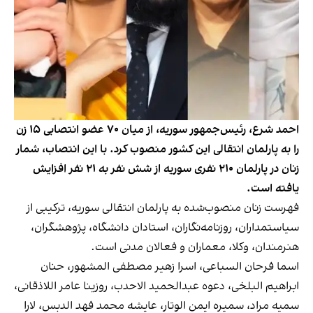
احمد شرع، رئیس‌جمهور سوریه، از میان ۷۰ عضو انتصابی ۱۵ زن
را به پارلمان انتقالی این کشور منصوب کرد. با این انتصاب، شمار
زنان در پارلمان ۲۱۰ نفری سوریه از شش نفر به ۲۱ نفر افزایش
یافته است.
فهرست زنان منصوب‌شده به پارلمان انتقالی سوریه، ترکیبی از
سیاستمداران، روزنامه‌نگاران، استادان دانشگاه، پژوهشگران،
هنرمندان، وکلا، معماران و فعالان مدنی است.
اسما فرحان السباعی، اسرا زهیر مصطفی المشهور، حنان
ابراهیم البلخی، دعوه عبدالحمید الاحدب، روزینا عامر اللاذقانی،
سمیه مراد، سمیره ایمن الوتار، عایشه محمد فهد الدبس، لارا