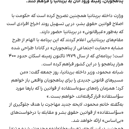
پناهجویان، زمینه ورود آنان به بریتانیا را فراهم کنند.
وزارت داخله بریتانیا همچنین تصریح کرده است که حکومت با
اصلاح قوانین حقوق بشر، در پی تسهیل روند اخراج افرادی است
که به‌طور «غیرقانونی» در بریتانیا حضور دارند.
مقام‌های بریتانیایی اعلام کردند که این برنامه با الهام از طرح
مشابه «حمایت اجتماعی از پناهجویان» در کانادا طراحی شده
است؛ برنامه‌ای که از سال ۱۹۷۹ تاکنون زمینه اسکان حدود ۴۰۰
هزار پناهجو را در این کشور فراهم کرده است.
شبانه محمود، وزیر داخله بریتانیا، روز جمعه گفت: «من
مسیرهای قانونی جدیدی را برای پناهجویان واقعی باز خواهم
کرد؛ همزمان راه‌های سوءاستفاده از قوانین را که بارها مورد
سؤاستفاده قرار گرفته‌اند، خواهم بست.»
به‌گفته خانم محمود، لایحه جدید مهاجرت با هدف جلوگیری از
«سؤاستفاده» از قوانین حقوق‌ بشر و مقابله با درخواست‌های
«بی‌اساس» ارائه خواهد شد.
همچنین در این لایحه، تعریف «خانواده» محدودتر شده و تنها