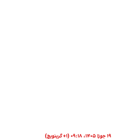
۱۹ جوزا ۱۴۰۵، ۰۹:۱۸ (‎+۱ گرینویچ)