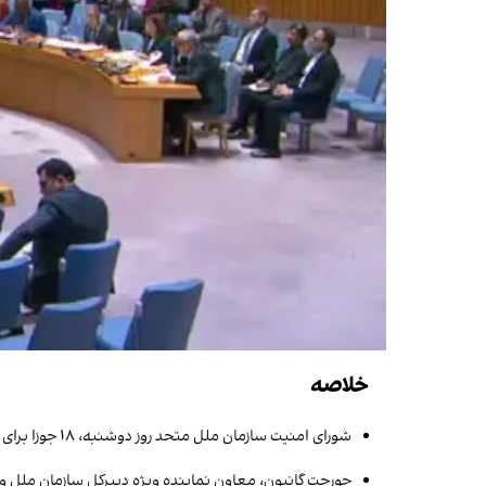
خلاصه
شورای امنیت سازمان ملل متحد روز دوشنبه، ۱۸ جوزا برای بررسی وضعیت افغانستان و ماموریت یوناما نشست برگزار کرد
جورجت گانیون، معاون نماینده ویژه دبیرکل سازمان ملل و