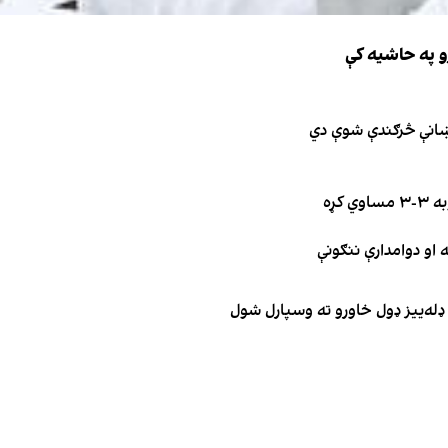
و په حاشیه کې
نښانې څرګندې شوې دي
کړه