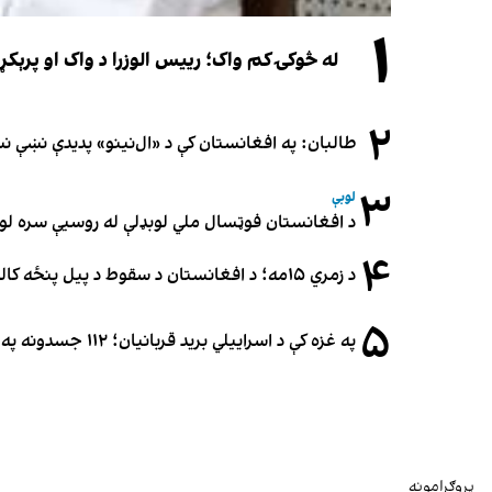
۱
له څوکۍ کم واک؛ رییس الوزرا د واک او پرېکړ
۲
طالبان: په افغانستان کې د «ال‌نینو» پدیدې نښې 
۳
لوبې
د افغانستان فوټسال ملي لوبډلې له روسیې سره لوبه ۳-۳ مساوي 
۴
د زمري ۱۵مه؛ د افغانستان د سقوط د پیل پنځه کاله او دوامدارې ننګونې
۵
په غزه کې د اسراییلي برید قربانیان؛ ۱۱۲ جسدونه په ډله‌ییز ډول خاورو ته وسپارل شول
پروګرامونه