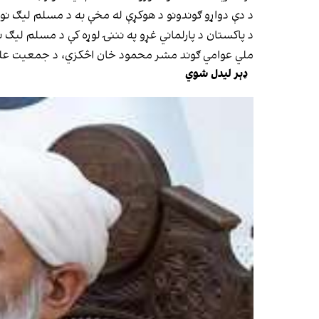
د دې دواړو ګوندونو د هوکړې له مخې به د مسلم لیګ نوا
د پاکستان د پارلماني غړو په نننۍ لوړه کې د مسلم لیګ ن
ملي عوامي ګوند مشر محمود خان اڅکزي، د جمعیت علمای
ډېر لیدل شوي