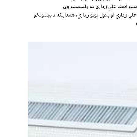
ک مشر اصف علي زرداري به ولسمشر وي.
ي زرداري او بلاول بوټو زرداري، همدارنګه د پښتونخوا