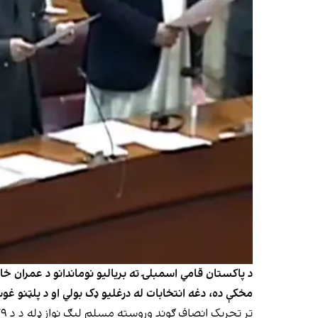
مخکې ده، دغه انتخابات له درغلیو ډک بولي او د پلټنو غو
تر تحریک انصاف ګوند وروسته مسلم لیګ نواز ډله د د ۷۹ څوکیو په ګټلو له پیپلز ګوند سره، چې ۵۴ پارلماني څوکۍ یې ګټلې دي، د ګډ حکومت پر جوړولو هوکړه کړې ده.