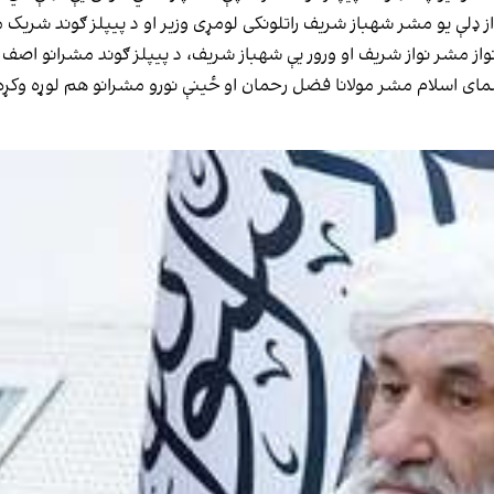
ز ډلې یو مشر شهباز شریف راتلونکی لومړی وزیر او د پیپلز ګوند شری
واز مشر نواز شریف او ورور یې شهباز شریف، د پیپلز ګوند مشرانو اصف عل
 اسلام مشر مولانا فضل رحمان او ځینې نورو مشرانو هم لوړه وکړه