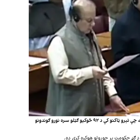
د پاکستان قامي اسمبلۍ ته بریالیو نوماندانو د عمران خان د ملاتړو له اعتراض سره د پنځو کلونو دورې لپاره لوړه وکړه. د خان ډله چې تېرو ټاکنو کې د ۹۲ څوکیو ګټلو سره نورو ګوندونو