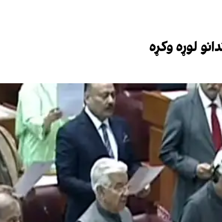
دانو لوړه وکړه