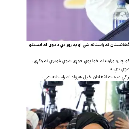
غانستان ته راستانه شي او په زور دې د دوی له اېستلو
نکو چارو وزارت له خوا یوې جوړې شوې غونډې ته وکړې.
 شوې دي.»
بهر کې مېشت افغانان خپل هېواد ته راستانه شي.