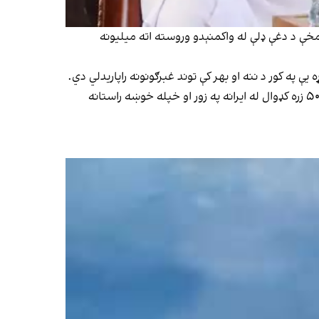
 مخې د دغې ډلې له واکمنېدو وروسته اته میلیونه
د طالبانو د کډوالو او بېرته راستنېدونکو چارو وزارت وايي، چې شاوخوا ۸۰ زره افغانان له پاکستانه، ۱۰ زره له ترکیې او پنځه لکه او ۵۰ زره کډوال له ایرانه په زور او خپله خوښه راستانه