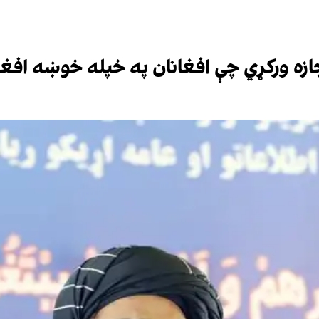
جازه ورکړي چې افغانان په خپله خوښه افغ