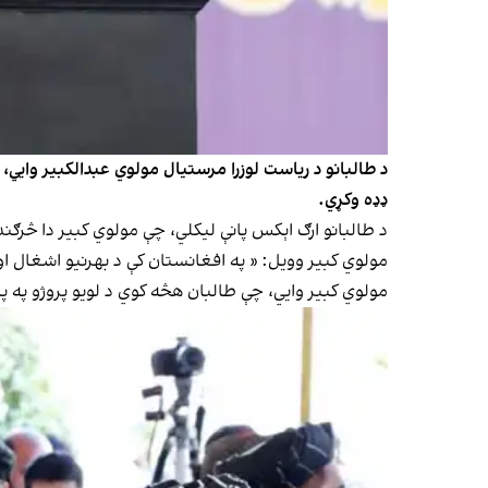
د طالبانو د ریاست لوزرا مرستیال مولوي عبدالکبیر وایي
ډډه وکړي.
د طالبانو ارګ اېکس پانې لیکلي، چې مولوي کبیر دا څرګند
مولوي کبیر وویل: « په افغانستان کې د بهرنیو اشغال او 
مولوي کبیر وایي، چې طالبان هڅه کوي د لویو پروژو په پی