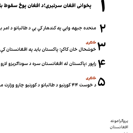
۱
پخوانی افغان سرتیری؛د افغان پوځ سقوط باید یوازې د ۲۰۲۱ کال د پوځي پېښو له
۲
متحده جبهه وايي په کندهار کې یې د طالبانو د امر
۳
ځانګړی
خوشحال خان کاکړ: پاکستان بايد په افغانستان کې 
۴
راپور :پاکستان له افغانستان سره د سوداګریزو لارو د
۵
ځانګړی
د خوست ۴۴ کورنیو د طالبانو د کورنیو چارو وزارت مرستیال نبي عمري د ځمکو په غصب تورن کړی
پروګرامونه
افغانستان