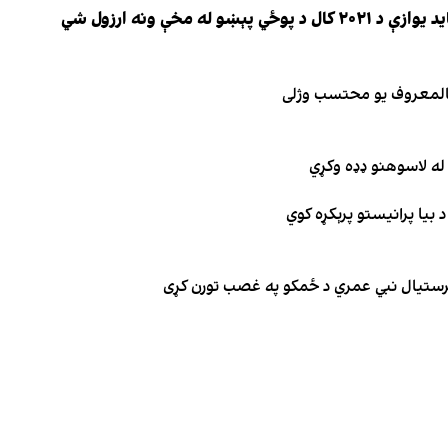
 مخې ونه ارزول شي
 بالمعروف یو محتسب وژلی
له لاسوهنو ډډه وکړي
 بیا پرانیستو پرېکړه کوي