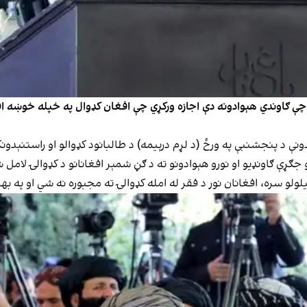
، چې ګاوندي هېوادونه دې اجازه ورکړي چې افغان کډوال په خپله خوښه اف
ونې د پنجشنبې په ورځ (د لړم درېیمه) د طالبانود کډوالو او راستنېدو
جګړې ګاونډیو او نورو هېوادونو ته د ګڼ شمېر افغانانو د کډوالۍ لامل
لولو سره، افغانان نور د فقر له امله کډوالۍ ته مجبوره نه شي او په 