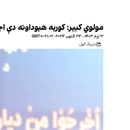
مولوي کبیر: کوربه هېوداونه دې ا
۳ لړم ۱۴۰۳ - ۲۴ اکتوبر ۲۰۲۴، ۲۱:۰۲ GMT+۱
شریک کول