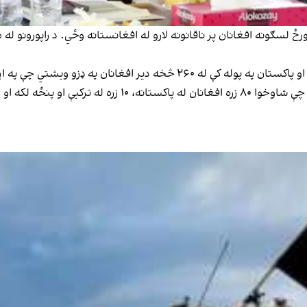
 لسګونه افغانان پر ناقانونه لارو له افغانستانه وځي. د راپورونو له
ه یې په کور د ننه او بهر کې توند غبرګونونه راپاریدلي دي.