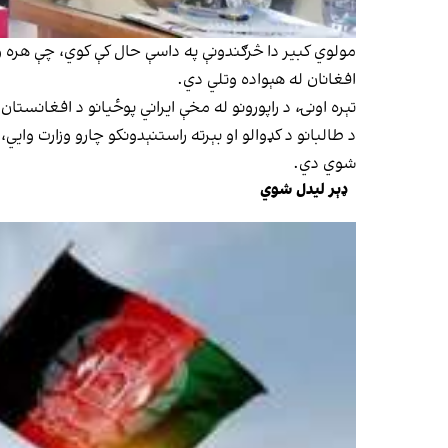
مولوي کبیر دا څرګندونې په داسې حال کې کوي، چې هره ورځ
افغانان له هېواده وتلي دي.
تېره اونۍ، د راپورونو له مخې ایراني پوځیانو د افغانستان او پاکستان په پوله کې له ۲۶۰ څخه دیر افغانان په ډزو ویشتي چې په اړ
شوي دي.
ډېر لیدل شوي