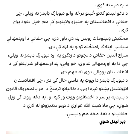
سره مرسته کوي.
د دغو لیدنو کتنو ځینو برخه والو نیویارک ټایمز ته ویلي، چې
حقاني د افغانستان په ختیزو ولایتونو کې هم خپل نفوذ پراخ
کړی.
مخکینی ډیپلومات روبین په دې باور دی، چې حقاني د اوږدمهالي
سیاسي ایتلاف رامنځته کولو په لټه کې دی.
سراج الدین حقاني د نجونو د زدکړو په اړه نیویارک ټایمز ته ویلي،
چې دا به اوږدمهالې نه وي، خو وايي، په اوسمهالو شرایطو کې د
افغانستان یووالی دوی ته مهم دی.
د نیویارک ټایمز دا رپوټ په داسې حال کې دی، چې افغانستان
انټرنشنل پښتو تېره اونۍ د طالبانو ترمنځ د امر بالمعروف قانون
د پلیتابه پر سر د اختلافونو رپوټ ور کړی و. په دغه رپوټ کې ویل
شوي، چې ملا هبت الله غواړي د نویو بندیزونو له لارې د
حقانیانو د نفذ مخه هم ونیسي.
ډېر لیدل شوي