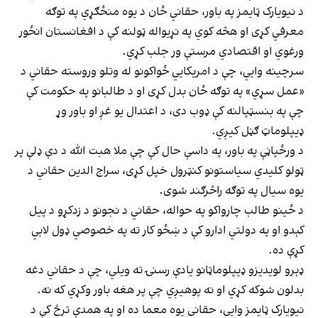
د نیویارک ټایمز په باور، حقاني ځان د یوه منځګړي په توګه
معرفي کړی او هڅه کوي په نړیواله ټولنه کې د افغانستان انځور
ورغوي او اقتصادي مرستې ور جلب کړي.
سرچینه وايي، چې د امریکايي ځواکونو له وتلو وروسته حقاني د
«عمل سړي» په توګه ځان بدل کړی او د طالبانو په حکومت کې
چې په بنسټپالنه کې ډوب دی، د اعتدال یو غږ او باور وړ
ډیپلوماټ ګڼل کیږي.
د ورځپاڼې په باور، په داسې حال کې چې ملا هبت الله د دې ډلې پر
ټولو کلیدي سیاستونو کنټرول خپل کړی، سراج الدین حقاني د
یوه سیال په توګه راڅرګند شوی.
د ځینو طالب چارواکو په حواله، حقاني د نجونو د زدکړو د پیل
کېدو او په دولتي ادارو کې د ښځو کار ته په خصوصي ډول لابي
کړې ده.
ډېرو لویدیزو ډیپلوماټانو یادې رسنۍ ته ویلي، چې د حقاني دغه
بدلون شوکه کړي او نه پوهیږي چې پر هغه باور وکړي که نه.
نیویارک ټایمز وايي، حقاني یوه معما ده او په همدې ترڅ کې د