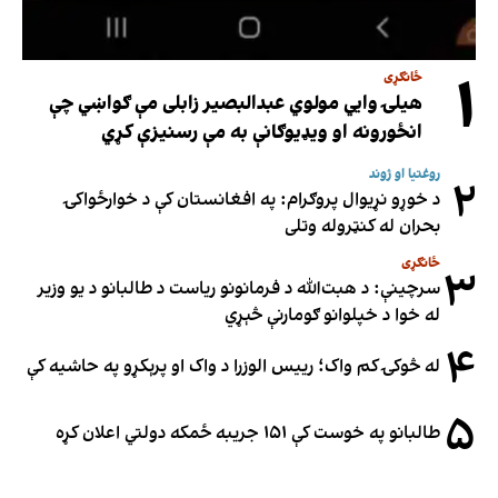
۱
ځانګړی
هیلۍ وایي مولوي عبدالبصیر زابلی مې ګواښي چې
انځورونه او ویډیوګانې به مې رسنیزې کړي
روغتیا او ژوند
۲
د خوړو نړیوال پروګرام: په افغانستان کې د خوارځواکۍ
بحران له کنټروله وتلی
ځانګړی
۳
سرچینې: د هبت‌الله د فرمانونو ریاست د طالبانو د یو وزیر
له خوا د خپلوانو ګومارنې څېړي
۴
له څوکۍ کم واک؛ رییس الوزرا د واک او پرېکړو په حاشیه کې
۵
طالبانو په خوست کې ۱۵۱ جریبه ځمکه دولتي اعلان کړه