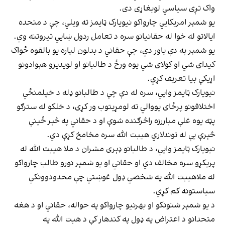
واک تږی سیاسي لوبغاړی دی.
یو شمېر امریکايي چارواکو نیویارک ټایمز ته ویلي، چې د متحده
ایالاتو له خوا له حقانیانو سره د تعامل ردول ښايي تیروتنه وي.
یو شمېر په دې باور دي، چې حقاني د بدلون لپاره یو بالقوه ځواک
کیدای شي او کولای شي یوه ورځ د طالبانو او لویدیزو هېوادونو
اړیکې بیا تعریف کړي.
نیویارک ټایمز وايي، سره له دې چې د طالبانو ډله د خپلمنځي
اختلافونو پرځای یووالي ته لومړیتوب ور کړی، د خلکو له سترګو
پټه یوه غلې مباررزه راڅرګنده شوې او د حقاني په څېر ځینې
څېرې یې له توندلاري هیبت الله سره مخامخ کړې دي.
نیویارک ټایمز وايي، د طالبانو ډېری مشران د ملا هیبت الله له
پریکړو سره مخالف دي او حقاني او یو شمېر نورو طالب چارواکو
له ملاهیبت الله په شخصي ډول غوښتي چې محدودوونکي
سیاستونه کم کړي.
د یو شمېر شنونکو او بهرنیو چارواکو په حواله، حقاني او د هغه
متحدانو د اعتراض په ډول په کندهار کې د هبت الله په