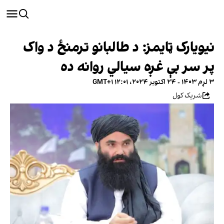
نیویارک ټایمز: د طالبانو ترمنځ د واک
پر سر بې غږه سیالي روانه ده
۳ لړم ۱۴۰۳ - ۲۴ اکتوبر ۲۰۲۴، ۱۲:۰۱ GMT+۱
شریک کول