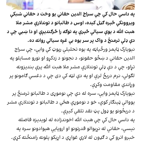
په داسې حال کې چې سراج الدین حقاني یو وخت د حقاني شبکې
ویروونکې څېره ګڼل کېده، اوس د طالبانو د توندلاري مشر ملا
هبت الله د یوې سیالې څېرې په توګه را څرګندیږي او دا ښيي چې د
دې ډلې ترمنځ د واک پر سر یوه بې غږه سیالي روانه ده.
نیویارک ټایمز ورځپاڼه په یوه تحلیلي رپوټ کې وايي، چې سراج
الدین حقاني د ښځو حقونو، د نجونو د زدکړو او نورو مسایلو په
تړاو، چې د دې ډلې توندلاري مشر ملا هبت الله پرې بندیزونه
لګولي، نرم دریځ لري او په دې لټه کې دی چې د دغسې ګامونو پر
وړاندې مقاومت وکړي.
نیویارک ټایمز وايي، سره له دې چې نوموړی د طالبانو ترمنځ پر
یووالي ټینګار کوي، خو د نوموړي هڅې د طالبانو د توندلاري مشر
د دریځونو یو ډول پټ نقد تلقي کیږي.
په داسې حال کې چې هبت الله اخوندزاده له لویدیزه فاصله
نیسي، حقاني له نړیوالو قدرتونو او اروپايي هېوادونو سره په
خبرو اترو کې د ګډون له لارې غواړي د اړیکو پلونه رامنځته کړي.