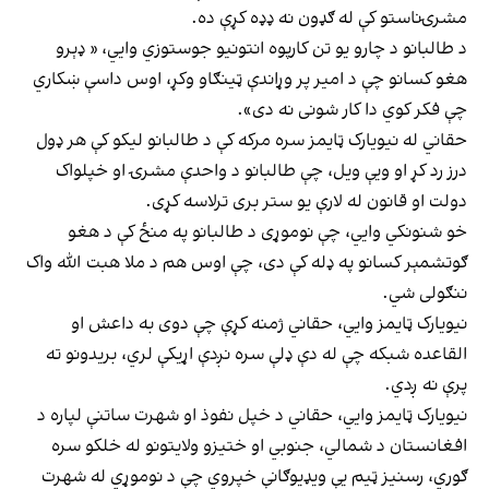
مشرۍناستو کې له ګډون نه ډډه کړې ده.
د طالبانو د چارو یو تن کارپوه انتونیو جوستوزي وايي، « ډېرو
هغو کسانو چې د امیر پر وړاندې ټینګاو وکړ، اوس داسې ښکاري
چې فکر کوي دا کار شونی نه دی».
حقاني له نیویارک ټایمز سره مرکه کې د طالبانو لیکو کې هر ډول
درز رد کړ او ویې ویل، چې طالبانو د واحدې مشرۍ او خپلواک
دولت او قانون له لارې یو ستر بری ترلاسه کړی.
خو شنونکي وايي، چې نوموړی د طالبانو په منځ کې د هغو
ګوتشمېر کسانو په ډله کې دی، چې اوس هم د ملا هبت الله واک
ننګولی شي.
نیویارک ټایمز وايي، حقاني ژمنه کړې چې دوی به داعش او
القاعده شبکه چې له دې ډلې سره نږدې اړیکې لري، بریدونو ته
پرې نه ږدي.
نیویارک ټایمز وايي، حقاني د خپل نفوذ او شهرت ساتنې لپاره د
افغانستان د شمالي، جنوبي او ختیزو ولایتونو له خلکو سره
ګوري، رسنیز ټیم یې ویډیوګانې خپروي چې د نوموړي له شهرت