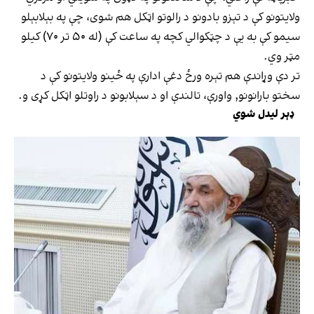
ولایتونو کې د تېزو بادونو د رالوتو اټکل هم شوی، چې په بېلابېلو
سیمو کې به یې د چټکوالي کچه په ساعت کې (له ۵۰ تر ۷۰) کیلو
مټر وي.
تر دې وړاندې هم تېره ورځ دغې ادارې په ځینو ولایتونو کې د
سختو بارانونو, واورې، تالندې او د سېلابونو د راوتلو اټکل کړی و.
ډېر لیدل شوي