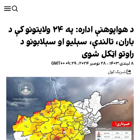
د هواپوهنې اداره: په ۲۴ ولایتونو کې د
باران، تالندې، سېلیو او سېلابونو د
راوتو اټکل شوی
۸ لیندۍ ۱۴۰۳ - ۲۸ نومبر ۲۰۲۴، ۰۹:۲۹ GMT+۰
شریک کول