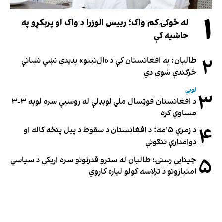
۱
له څوکۍ کم واک؛ رییس الوزرا د واک او پرېکړو په
حاشیه کې
۲
طالبان: په افغانستان کې د «ال‌نینو» پدیدې نښې نښانې
څرګندې شوې دي
لوبې
۳
د افغانستان فوټسال ملي لوبډلې له روسیې سره لوبه ۳-۳
مساوي کړه
۴
د زمري ۱۵مه؛ د افغانستان د سقوط د پیل پنځه کاله او
دوامدارې ننګونې
۵
چینایي رسنۍ: طالبان له سترو قدرتونو سره اړیکې د سیاسي
امتیازونو د ترلاسه کولو لپاره کاروي