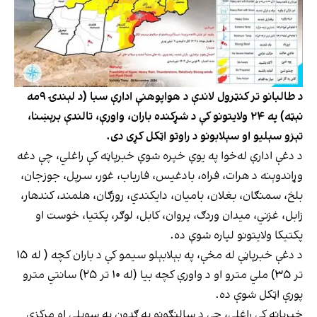
د طالبانو تر کنټرول لاندې د هواپوهنې ادارې سبا (د لېندۍ ۹مه
نېټه) په ۲۴ ولایتونو کې د شړکنده باران، واورې، تالندې برېښنا،
تېزو سېلیو او سېلابونو د راوتو اټکل کړی دی.
د دغې ادارې له‌خوا په یوې خپره شوې خبرپاڼه کې راغلي، چې دغه
وړاندوېنه د هرات، فراه، بادغیس، فاریاب، غور، سرپل، جوزجان،
بلخ، سمنګان، بغلان، بامیان، دایکندي، روزګان، هلمند، کندهار،
زابل، غزني، میدان وردګ، پروان، کابل، لوګر، پکتیا، خوست او
پکتیکا ولایتونو لپاره شوې ده.
د دغې خبرپاڼې له مخې، په بېلابېلو سیمو کې د باران کچه ( له ۱۵
تر ۳۵) ملي مترو او د واورې کچه بیا (له ۱۰ تر ۲۵) سانتي مترو
پورې اټکل شوې ده.
خبرپاڼه کې راغلي، چې د سالنګونو په ګډون په سویلي او مرکزي