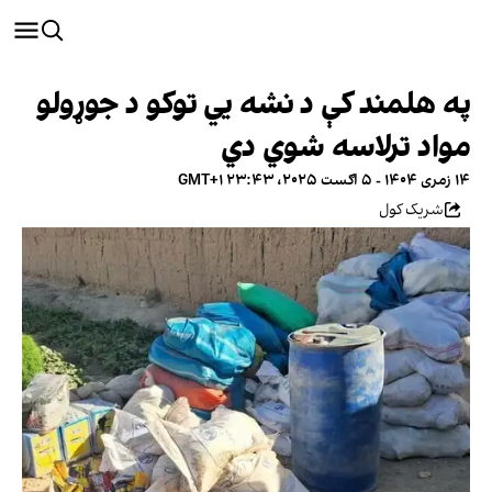
په هلمند کې د نشه يي توکو د جوړولو
مواد ترلاسه شوي دي
۱۴ زمری ۱۴۰۴ - ۵ اګست ۲۰۲۵، ۲۳:۴۳ GMT+۱
شریک کول