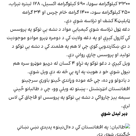
۳۳۰۰ کیلوګرامه سوډا، ۶۹۰ کیلوګرامه اکسیل، ۱۲۸ لیتره تېزاب،
۲۵۰ کیلوګرامه سود، ۱۴۰۰ ګرامه خام چرس او ۳۴ ګرامه
ټابلېټK کشف او ترلاسه شوي دي.
دغه ټول ترلاسه شوي کیمیايي مواد د نشه يي توکو په پروسس
کې کارول کېږي او په دغه ولایت کې د دومره ډېرو موادو موجودیت
د دې ښکارندويي کوي چې لا هم په هلمند کې د نشه يي توکو د
تولید او پروسس چارې روانې دي.
ویل کېږي د دغو توکو په تړاو ۴ کسان له درېیو موټرو سره هم
نیول شوي خو د هویت په اړه یې څه نه دي ویل شوي.
د یادولو وړ ده، چې څه موده وړاندې ځینو باوري سرچینو
افغانستان انټرنشنل - پښتو ته ویلي وو، چې د طالبانو ځینې
سیمه ییز چارواکې د نشه یي توکو په پروسس او قاچاق کې لاس
لري.
ډېر لیدل شوي