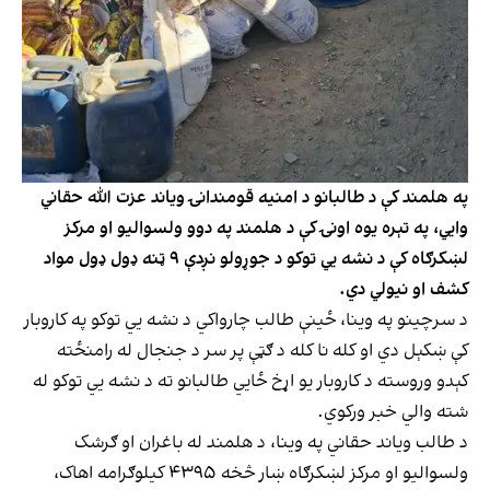
په هلمند کې د طالبانو د امنیه قومندانۍ ویاند عزت الله حقاني
وايي، په تېره یوه اونۍ کې د هلمند په دوو ولسوالیو او مرکز
لښکرګاه کې د نشه یي توکو د جوړولو نږدې ۹ ټنه ډول ډول مواد
کشف او نیولي دي.
د سرچینو په وینا، ځينې طالب چارواکي د نشه يي توکو په کاروبار
کې ښکېل دي او کله نا کله د ګټې پر سر د جنجال له رامنځته
کېدو وروسته د کاروبار یو اړخ ځايي طالبانو ته د نشه يي توکو له
شته والي خبر ورکوي.
د طالب ویاند حقاني په وینا، د هلمند له باغران او ګرشک
ولسوالیو او مرکز لښکرګاه ښار څخه ۴۳۹۵ کیلوګرامه اهاک،