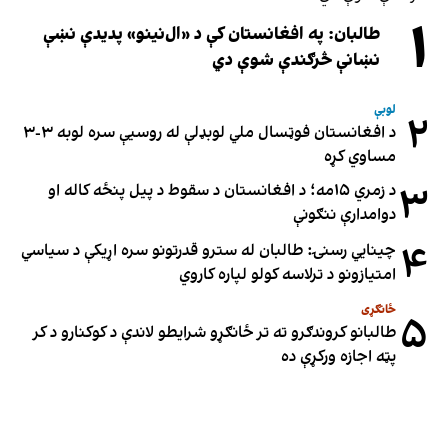
۱
طالبان: په افغانستان کې د «ال‌نینو» پدیدې نښې
نښانې څرګندې شوې دي
لوبې
۲
د افغانستان فوټسال ملي لوبډلې له روسیې سره لوبه ۳-۳
مساوي کړه
۳
د زمري ۱۵مه؛ د افغانستان د سقوط د پیل پنځه کاله او
دوامدارې ننګونې
۴
چینایي رسنۍ: طالبان له سترو قدرتونو سره اړیکې د سیاسي
امتیازونو د ترلاسه کولو لپاره کاروي
ځانګړی
۵
طالبانو کروندګرو ته تر ځانګړو شرایطو لاندې د کوکنارو د کر
پټه اجازه ورکړې ده