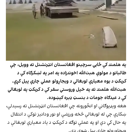
په هلمند کې ځايي سرچینو افغانستان انټرنشنل ته وویل، چې
طالبانو د مولوي هبت‌الله اخوندزاده په امر په لښکرګاه کې د
کرېکټ د یوه معیاري لوبغالي د ویجاړولو عملي چارې پیل کړي.
هبت‌الله هلمند ته په خپل وروستي سفر کې د کرېکټ په لوبغالي
کې د عیدګاه جومات د بنسټ ډبره کېښوده.
هغه ویډیوګانې او انځورونه چې افغانستان انټرنشنل ته رسېدلي،
ښکاري چې له لوبغالي څخه ورزشي او نور ودانیز توکي د انتقال
په حال کې دي او په عملي توګه د کرېکټ د یاد معیاري لوبغالي د
وېجاوړولو چارې پیل شوي دي.