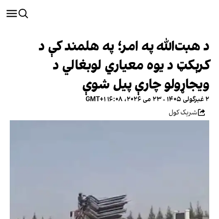
د هبت‌الله په امر؛ په هلمند کې د
کرېکټ د یوه معیاري لوبغالي د
ویجاړولو چارې پیل شوې
۲ غبرگولی ۱۴۰۵ - ۲۳ می ۲۰۲۶، ۱۶:۰۸ GMT+۱
شریک کول