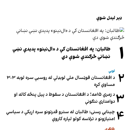
ډېر لیدل شوي
۱
طالبان: په افغانستان کې د «ال‌نینو» پدیدې نښې
نښانې څرګندې شوې دي
لوبې
۲
د افغانستان فوټسال ملي لوبډلې له روسیې سره لوبه ۳-۳
مساوي کړه
۳
د زمري ۱۵مه؛ د افغانستان د سقوط د پیل پنځه کاله او
دوامدارې ننګونې
۴
چینایي رسنۍ: طالبان له سترو قدرتونو سره اړیکې د سیاسي
امتیازونو د ترلاسه کولو لپاره کاروي
ځانګړی