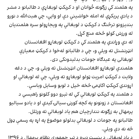
په هلمند کې زرګونه ځوانان او د کرېکټ لوبغاړي د طالبانو د مشر
د یادې پریکړې له امله خواشیني دي او وايي، چې هبت‌الله د نورو
بندیزونو ترڅنګ د کرېکټ د لوبغالي په ویجاړولو سره هلمندیان
له ورزش کولو څخه منع کړل.
له دې وړاندې په هلمند کې د کرېکټ لوبغاړو افغانستان
انټرنشنل ته ویلي و، چې د طالبانو له‌خوا د کرېکټ معیاري
لوبغالی په عیدګاه جومات بدلیدونکی دی.
هلمندي لوبغاړو افغانستان انټرنشنل ته ویلي و، چې د دغه
ولایت د کرېکټ امریت ټولو لوبغاړو ته ویلي، چې له لوبغالي او
اړوندې کرېکټ اکاډمۍ څخه خپل د لوبو وسایل وباسي.
د هلمند په کرېکټ لوبغالي کې له تېرو دوو کلونو راهیسې د
افغانستان د زونونو په کچه کورنۍ سیالۍ کېدې او د یادو سیالیو
پرمهال به زرګونه نندارچیان هم یاد لوبغالي ته ورتلل.
طالبانو په جومات د لوبغالي بدلولو موضوع په اړه په رسمي ډول
څه نه دي ویلي.
د یاد لوبغالی د بنسټ ډبره د تېر جمهوري نظام پرمهال د ۱۳۹۶