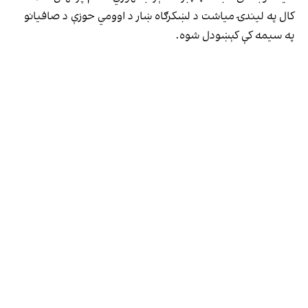
کال په لیندۍ میاشت د لښکرګاه ښار د اوومي حوزې د صافیانو
په سیمه کې کېښودل شوه.