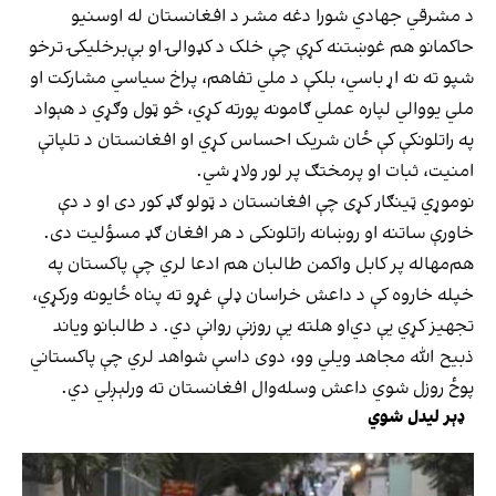
د مشرقي جهادي شورا دغه مشر د افغانستان له اوسنیو
حاکمانو هم غوښتنه کړې چې خلک د کډوالۍ او بې‌برخلیکۍ ترخو
شپو ته نه اړ باسي، بلکې د ملي تفاهم، پراخ سیاسي مشارکت او
ملي یووالي لپاره عملي ګامونه پورته کړي، څو ټول وګړي د هېواد
په راتلونکې کې ځان شریک احساس کړي او افغانستان د تلپاتې
امنیت، ثبات او پرمختګ پر لور ولاړ شي.
نوموړي ټینګار کړی چې افغانستان د ټولو ګډ کور دی او د دې
خاورې ساتنه او روښانه راتلونکی د هر افغان ګډ مسؤلیت دی.
هم‌مهاله پر کابل واکمن طالبان هم ادعا لري چې پاکستان په
خپله خاروه کې د داعش خراسان ډلې غړو ته پناه ځایونه ورکړي،‌
تجهیز کړي یې دي‌او هلته یې روزنې روانې دي. د طالبانو ویاند
ذبیح الله مجاهد ویلي وو، دوی داسې شواهد لري چې پاکستاني
پوځ روزل شوي داعش وسله‌وال افغانستان ته ورلېږلي دي.
ډېر لیدل شوي