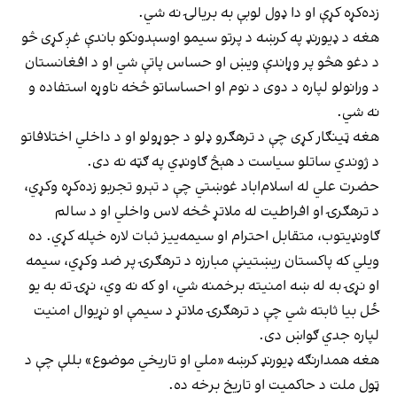
زده‌کړه کړې او دا ډول لوبې به بریالۍ نه شي.
هغه د ډیورنډ په کرښه د پرتو سیمو اوسېدونکو باندې غږ کړی څو
د دغو هڅو پر وړاندې ویښ او حساس پاتې شي او د افغانستان
د ورانولو لپاره د دوی د نوم او احساساتو څخه ناوړه استفاده و
نه شي.
هغه ټینګار کړی چې د ترهګرو ډلو د جوړولو او د داخلي اختلافاتو
د ژوندي ساتلو سیاست د هېڅ ګاونډي په ګټه نه دی.
حضرت علي له اسلام‌اباد غوښتي چې د تېرو تجربو زده‌کړه وکړي،
د ترهګرۍ او افراطیت له ملاتړ څخه لاس واخلي او د سالم
ګاونډیتوب، متقابل احترام او سیمه‌ییز ثبات لاره خپله کړي. ده
ویلي که پاکستان ریښتینې مبارزه د ترهګرۍ پر ضد وکړي، سیمه
او نړۍ به له ښه امنیته برخمنه شي، او که نه وي، نړۍ ته به یو
ځل بیا ثابته شي چې د ترهګرۍ ملاتړ د سیمې او نړیوال امنیت
لپاره جدي ګواښ دی.
هغه همدارنګه ډیورنډ کرښه «ملي او تاریخي موضوع» بللې چې د
ټول ملت د حاکمیت او تاریخ برخه ده.