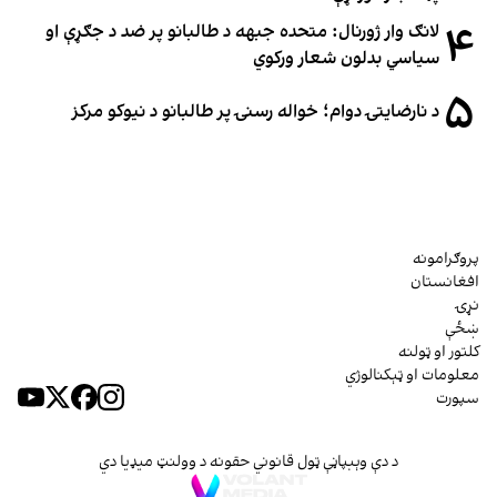
۴
لانګ وار ژورنال: متحده جبهه د طالبانو پر ضد د جګړې او
سیاسي بدلون شعار ورکوي
۵
د نارضایتۍ دوام؛ خواله رسنۍ پر طالبانو د نیوکو مرکز
پروګرامونه
افغانستان
نړۍ
ښځې
کلتور او ټولنه
معلومات او ټېکنالوژي
سپورت
د دې وېبپاڼې ټول قانوني حقونه د وولنټ میډیا دي