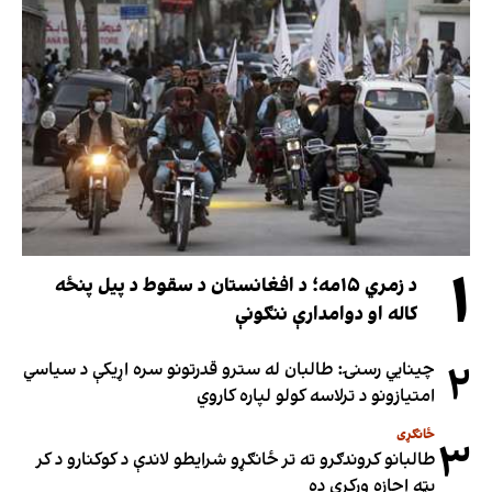
۱
د زمري ۱۵مه؛ د افغانستان د سقوط د پیل پنځه
کاله او دوامدارې ننګونې
۲
چینایي رسنۍ: طالبان له سترو قدرتونو سره اړیکې د سیاسي
امتیازونو د ترلاسه کولو لپاره کاروي
ځانګړی
۳
طالبانو کروندګرو ته تر ځانګړو شرایطو لاندې د کوکنارو د کر
پټه اجازه ورکړې ده