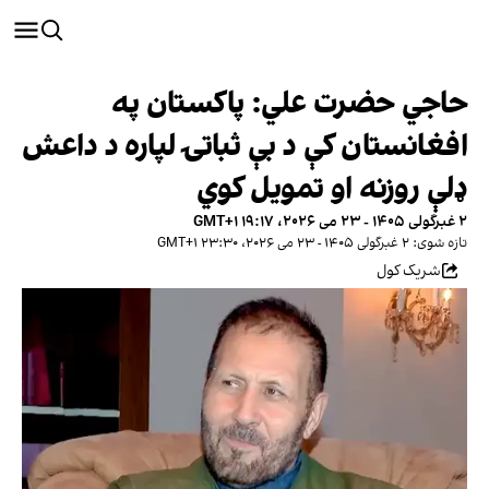
حاجي حضرت علي: پاکستان په
افغانستان کې د بې ثباتۍ لپاره د داعش
ډلې روزنه او تمویل کوي
۲ غبرگولی ۱۴۰۵ - ۲۳ می ۲۰۲۶، ۱۹:۱۷ GMT+۱
تازه شوی: ۲ غبرگولی ۱۴۰۵ - ۲۳ می ۲۰۲۶، ۲۳:۳۰ GMT+۱
شریک کول