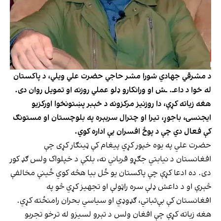
د مشرقي جهادي شورا مشر حاجي حضرت علي ویلي، د پاکستان
له خوا د داعـ. ـش او ورانکارو ډلو عملي روزنه او تمویل روان دی.
هغه زیاته کړې، دا روزنیز مرکزونه د خېبر پښتونخوا اورکزیو
ایجنسۍ، باجوړ، تیرا او چترال سربېره په بلوچستان او مستونګ
کې فعال دي چې د پوځ افسران یې اداره کوي.
حضرت علي په یوه خپور کړي پیغام کې ټینګار کړی چې
افغانستان د نیابتي جګړو قرباني نه، بلکې د خپلواک ولس ګډ کور
دی. ده ادعا کړې چې پاکستان یو ځل بیا هڅه کوي ځینې مخالفې
څېرې او د داعش ډلې سره راټولې او تجهیز کړي څو په
افغانستان کې بې‌ثباتي، ګډوډي او سیاسي بحران رامنځته کړي.
هغه زیاته کړې چې افغان ولس د تېرو لسیزو له ترخو تجربو