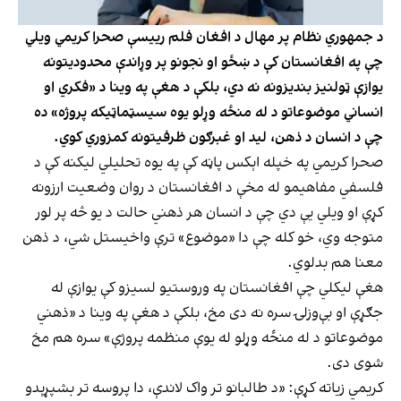
د جمهوري نظام پر مهال د افغان فلم رییسې صحرا کریمي ویلي
چې په افغانستان کې د ښځو او نجونو پر وړاندې محدودیتونه
یوازې ټولنیز بندیزونه نه دي، بلکې د هغې په وینا د «فکري او
انساني موضوعاتو د له منځه وړلو یوه سیسټماټیکه پروژه» ده
چې د انسان د ذهن، لید او غبرګون ظرفیتونه کمزوري کوي.
صحرا کریمي په خپله اېکس پاڼه کې په یوه تحلیلي لیکنه کې د
فلسفي مفاهیمو له مخې د افغانستان د روان وضعیت ارزونه
کړې او ویلي یې دي چې د انسان هر ذهني حالت د یو څه پر لور
متوجه وي، خو کله چې دا «موضوع» ترې واخیستل شي، د ذهن
معنا هم بدلوي.
هغې لیکلي چې افغانستان په وروستیو لسیزو کې یوازې له
جګړې او بې‌وزلۍ سره نه دی مخ، بلکې د هغې په وینا د «ذهني
موضوعاتو د له منځه وړلو له یوې منظمه پروژې» سره هم مخ
شوی دی.
کریمي زیاته کړې: «د طالبانو تر واک لاندې، دا پروسه تر بشپړېدو