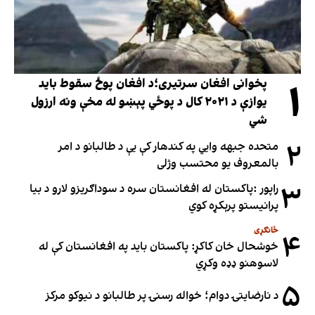
۱
پخوانی افغان سرتیری؛د افغان پوځ سقوط باید
یوازې د ۲۰۲۱ کال د پوځي پېښو له مخې ونه ارزول
شي
۲
متحده جبهه وايي په کندهار کې یې د طالبانو د امر
بالمعروف یو محتسب وژلی
۳
راپور :پاکستان له افغانستان سره د سوداګریزو لارو د بیا
پرانیستو پرېکړه کوي
ځانګړی
۴
خوشحال خان کاکړ: پاکستان بايد په افغانستان کې له
لاسوهنو ډډه وکړي
۵
د نارضایتۍ دوام؛ خواله رسنۍ پر طالبانو د نیوکو مرکز