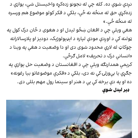
نږدې شوې ده. کله چې له نجونو زده‌کړه واخیستل شي، یوازې د
زده‌کړې حق له منځه نه ځي، بلکې د فکر کولو موضوع هم ورسره
له منځه ځي.»
هغې ویلي چې د افغان ښځو لیدل او د هغوی د ځان درک کول په
ټولنه کې د اوږدې مودې لپاره د ایډیولوژیک، دودیز او پلارسالارانه
چوکاټ له لارې محدود شوی دی او دا وضعیت د هغې په وینا د
«انساني درک د تحریف» لامل ګرځي.
کریمي همدارنګه ویلي چې د افغانستان د وضعیت حل یوازې په
جګړې یا بې‌وزلۍ کې نه دی، بلکې د «فکري موضوعاتو بیا رغونه»
ده او په دې برخه کې یې د هنر او سینما رول مهم بللی دی.
ډېر لیدل شوي