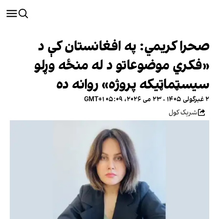
صحرا کریمي: په افغانستان کې د
«فکري موضوعاتو د له منځه وړلو
سیسټماټیکه پروژه» روانه ده
۲ غبرگولی ۱۴۰۵ - ۲۳ می ۲۰۲۶، ۰۵:۰۹ GMT+۱
شریک کول