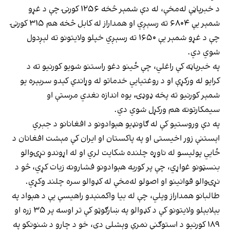
د خبرپاڼې له‌مخې، له دې شمېر څخه ۱۲۵۶ کورنۍ چې د غړو
شمېر یې ۶۸۰۴ ته رسېږي او همداراز له کابل څخه هم ۳۱۵ کورنۍ
چې د غړو شمېر یې ۱۶۵۰ ته رسېږي خپلو ولایتونو ته لېږدول
شوي دي.
په خبرپاڼه کې راغلي، چې ځينو دغو راستنو شویو کورنیو ته د
کرایو له ورکړې او د روغتیايي خدماتو له وړاندې کېدو سربېره یو
شمېر کورنیو ته پخه ډوډۍ، یوه اندازه نغدي مرستې او
سیمکارتونه هم ورکړل شوي دي.
په دې وروستیو کې له ګاونډیو هېوادونو د افغانانو د جبري
اېستنې زور اخیستی او په پاکستان او ایران کې مېشت افغانان د
ځايي پولیسو له ناوړه چلنده شکایت لري او له اړوندو نړۍوالو
بنسټونو غواړي، چې پر کوربه هېوادونو فشارونه زیات کړي، څو د
نړۍوالو قوانینو او اصولو له‌مخې له کډوالو سره چلند وکړي.
طالبانو همداراز ویلي، چې له بیا واکمنېدو راهیسې یې د هېواد په
بېلابېلو ولایتونو کې د کډوالو په ښارګوټو کې تر اوسه پر ۳۵ زره او
۱۸۹ کورنیو د استوګنې نمرې وېشلي دي، خو د چارو د شنونکو په