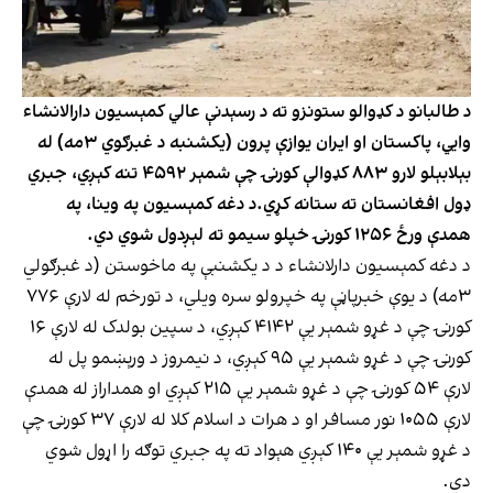
د طالبانو د کډوالو ستونزو ته د رسېدنې عالي کمېسیون دارالانشاء
وايي، پاکستان او ایران یوازې پرون (یکشنبه د غبرګوي ۳مه) له
بېلابېلو لارو ۸۸۳ کډوالې کورنۍ چې شمېر ۴۵۹۲ تنه کېږي، جبري
ډول افغانستان ته ستانه کړي.د دغه کمېسیون په وینا، په
همدې ورځ ۱۲۵۶ کورنۍ خپلو سیمو ته لېږدول شوي دي.
د دغه کمېسیون دارلانشاء د د یکشنبې په ماخوستن (د غبرګولي
۳مه) د یوې خبرپاڼې په خپرولو سره ویلي، د تورخم له لارې ۷۷۶
کورنۍ چې د غړو شمېر یې ۴۱۴۲ کېږي، د سپین بولدک له لارې ۱۶
کورنۍ چې د غړو شمېر یې ۹۵ کېږي، د نیمروز د ورېښمو پل له
لارې ۵۴ کورنۍ چې د غړو شمېر یې ۲۱۵ کېږي او همداراز له همدې
لارې ۱۰۵۵ نور مسافر او د هرات د اسلام کلا له لارې ۳۷ کورنۍ چې
د غړو شمېر یې ۱۴۰ کېږي هېواد ته په جبري توګه را اړول شوي
دي.