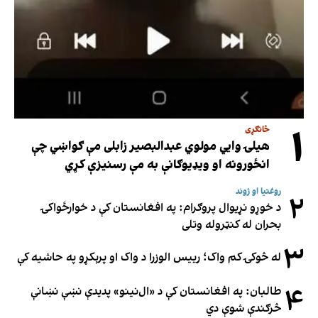
۱
ځانګړی
هیلۍ وایي مولوي عبدالبصیر زابلی مې ګواښي چې
انځورونه او ویډیوګانې به مې رسنیزې کړي
روغتیا او ژوند
۲
د خوړو نړیوال پروګرام: په افغانستان کې د خوارځواکۍ
بحران له کنټروله وتلی
۳
له څوکۍ کم واک؛ رییس الوزرا د واک او پرېکړو په حاشیه کې
۴
طالبان: په افغانستان کې د «ال‌نینو» پدیدې نښې نښانې
څرګندې شوې دي