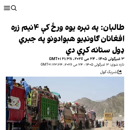
طالبان: په تېره یوه ورځ کې ۴نیم زره
افغانان ګاونډیو هېوادونو په جبري
ډول ستانه کړي دي
۳ غبرگولی ۱۴۰۵ - ۲۴ می ۲۰۲۶، ۲۱:۳۸ GMT+۱
تازه شوی: ۳ غبرگولی ۱۴۰۵ - ۲۴ می ۲۰۲۶، ۲۳:۲۴ GMT+۱
شریک کول