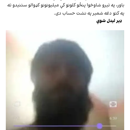
باور، په تېرو شاوخوا پنځو کلونو کې میلیونونو کډوالو ستنېدو ته
په کتو دغه شمېر په نشت حساب دی.
ډېر لیدل شوي