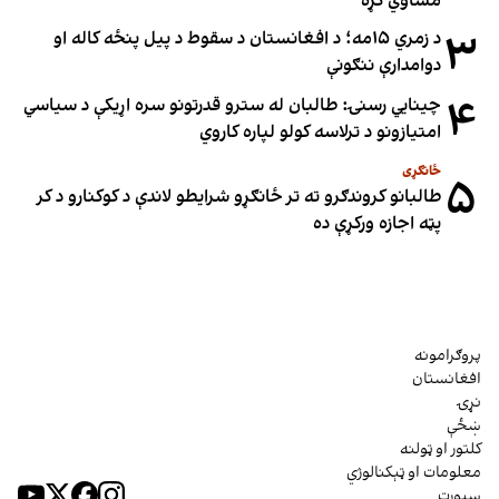
مساوي کړه
۳
د زمري ۱۵مه؛ د افغانستان د سقوط د پیل پنځه کاله او
دوامدارې ننګونې
۴
چینایي رسنۍ: طالبان له سترو قدرتونو سره اړیکې د سیاسي
امتیازونو د ترلاسه کولو لپاره کاروي
ځانګړی
۵
طالبانو کروندګرو ته تر ځانګړو شرایطو لاندې د کوکنارو د کر
پټه اجازه ورکړې ده
پروګرامونه
افغانستان
نړۍ
ښځې
کلتور او ټولنه
معلومات او ټېکنالوژي
سپورت