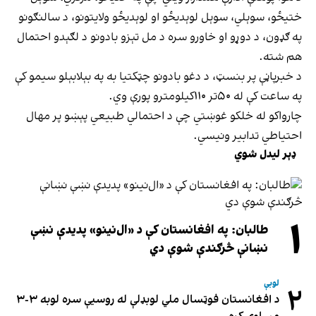
ختیځو، سوېلي، سوېل لوېدیځو او لوېدیځو ولایتونو، د سالنګونو
په ګډون، د دوړو او خاورو سره د مل تېزو بادونو د لګېدو احتمال
هم شته.
د خبرپاڼې پر بنسټ، د دغو بادونو چټکتیا به په بېلابېلو سیمو کې
په ساعت کې له ۵۰تر ۱۱۰کیلومترو پورې وي.
چارواکو له خلکو غوښتي چې د احتمالي طبیعي پېښو پر مهال
احتیاطي تدابیر ونیسي.
ډېر لیدل شوي
۱
طالبان: په افغانستان کې د «ال‌نینو» پدیدې نښې
نښانې څرګندې شوې دي
لوبې
۲
د افغانستان فوټسال ملي لوبډلې له روسیې سره لوبه ۳-۳