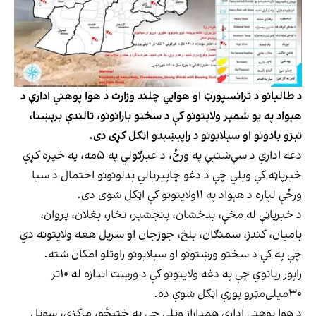
د طالبانو د ترانسپورټ او هوايي چلند وزارت د هوا پوهنې ادارې د
هېواد په یو شمېر ولایتونو کې د سختو بارانونو، تالندې برېښنا،
تېزو بادونو او سېلابونو د راپېښېدو اټکل کړی دی.
دغه ادارې د سې‌شنبې په ورځ، د غبرګولي په ۵مه، په خپره کړې
خبرپاڼه کې ویلي چې د دغو چاپیریالي بدلونونو احتمال د سبا
ورځې لپاره د هېواد په ۱۱ولایتونو کې اټکل شوی دی.
د خبرپاڼې له مخې، بدخشان، پنجشېر، تخار، بغلان، پروان،
بامیان، کندز، سمنګان، بلخ، جوزجان او سرپل هغه ولایتونه دي
چې په کې د سختو ورښتونو او سېلابونو راوتلو امکان شته.
راپور زیاتوي چې په دغه ولایتونو کې د ورښت اندازه له ۱۰تر
۳۰میلی‌مټرو پورې اټکل شوې ده.
د هوا پوهنې ادارې همداراز ویلي چې په ختیځو، مرکزي، سوېل