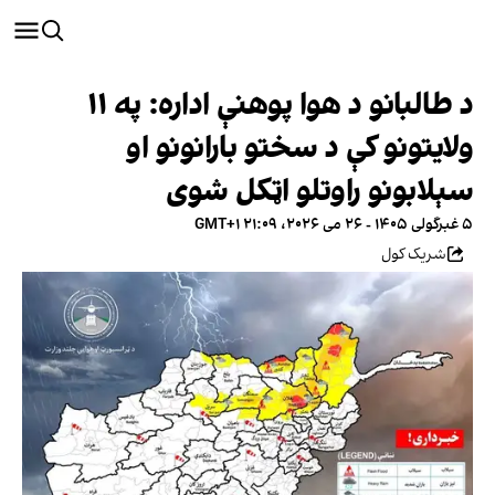
د طالبانو د هوا پوهنې اداره: په ۱۱
ولایتونو کې د سختو بارانونو او
سېلابونو راوتلو اټکل شوی
۵ غبرگولی ۱۴۰۵ - ۲۶ می ۲۰۲۶، ۲۱:۰۹ GMT+۱
شریک کول