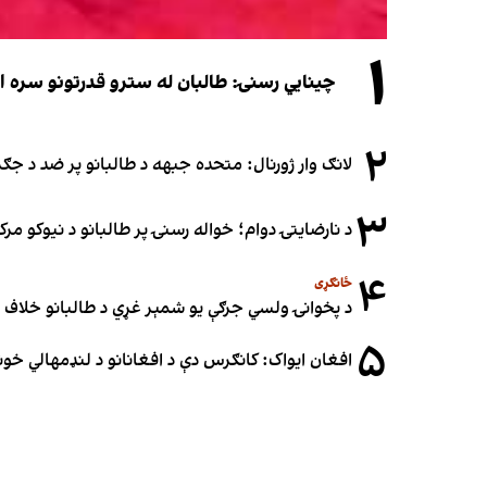
۱
چینایي رسنۍ: طالبان له سترو قدرتونو سره اړی
۲
لانګ وار ژورنال: متحده جبهه د طالبانو پر ضد د ج
۳
د نارضایتۍ دوام؛ خواله رسنۍ پر طالبانو د نیوکو مرک
۴
ځانګړی
د پخوانۍ ولسي جرګې یو شمېر غړي د طالبانو خلاف ملا
۵
افغان ایواک: کانګرس دې د افغانانو د لنډمهالي خ