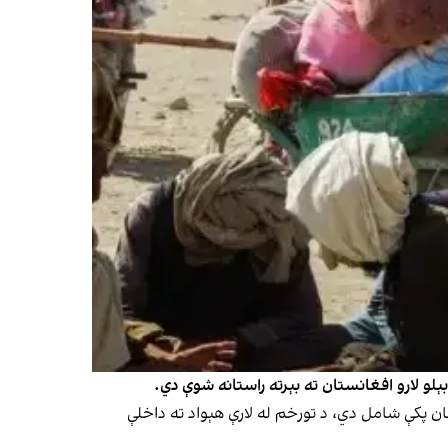
د ویاند مرستیال حمدالله فطرت په خپره کړې خبرپاڼه کې ویلي چې له دغو کورنیو څخه ۷۷۲کورنۍ، چې یو زر او ۴۷۹کسان پکې شامل دي، د تورخم له لارې هېواد ته داخلې