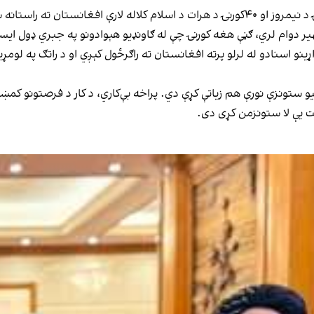
هیر دوام لري، ګڼې هغه کورنۍ چې له ګاونډیو هېوادونو په جبري ډول ای
ینو اسنادو له لرلو پرته افغانستان ته راګرځول کېږي او د راتګ په لومړ
و ستونزې نورې هم زیاتې کړې دي. پراخه بې‌کاري، د کار د فرصتونو کمښت،
 یې لا ستونزمن کړی دی.