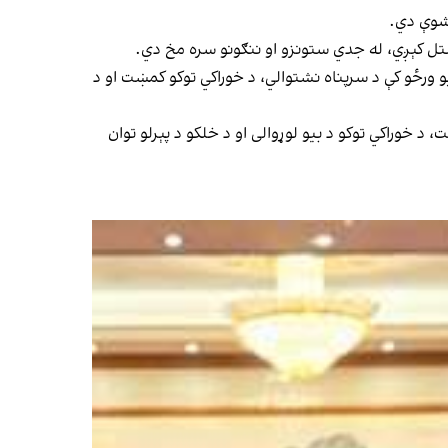
ستل کېږي، له جدي ستونزو او ننګونو سره مخ دي.
یو ورځو کې د سرپناه نشتوالي، د خوراکي توکو کمښت او د
 د خوراکي توکو د بیو لوړوالی او د خلکو د پېرلو توان