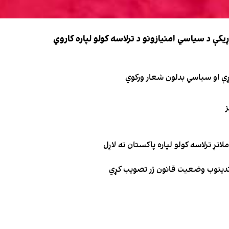
کې د سیاسي امتیازونو د ترلاسه کولو لپاره کاروي
ګړې او سیاسي بدلون شعار ورکوي
ز
تړ ترلاسه کولو لپاره پاکستان ته لاړل
وندیتوب وضعیت قانون ژر تصویب کړي