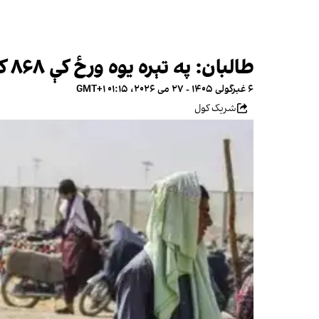
طالبان: په تېره یوه ورځ کې ۸۶۸ کډوالې کورنۍ افغانستان ته راستنې شوي
۶ غبرگولی ۱۴۰۵ - ۲۷ می ۲۰۲۶، ۰۱:۱۵ GMT+۱
شریک کول