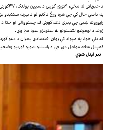
د خبرپاڼې له مخې، ۹نورې کورنۍ د سپین بولدک، ۴۷کورنۍ د نیمروز او ۴۰کورنۍ د هرات د اسلام‌ کلاله لارې افغانستان ته راستانه شوې دي.
په داسې حال کې چې هره ورځ د کډوالو د بېرته ستنېدو ب
راپورونه ښيي چې ډېری دغه کورنۍ له چمتووالي او حتا د اړ
ژوند د لومړنیو لګښتونو له ستونزو سره مخ وي.
له بلې خوا، په هېواد کې روان اقتصادي بحران د دغو کورنی
کمېدل هغه عوامل دي چې د راستنو شویو کورنیو وضعیت
ډېر لیدل شوي