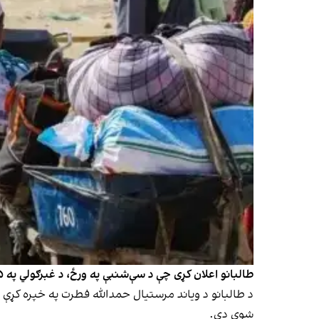
طالبانو اعلان کړی چې د سې‌شنبې په ورځ، د غبرګولي په ۵مه، ټولټال ۸۶۸کورنۍ چې شمېر یې یو زر او ۸۴۷کسانو ته رسېږي، د بېلابېلو لارو افغانستان ته بېرته راستانه شوې دي.
شوې دي.