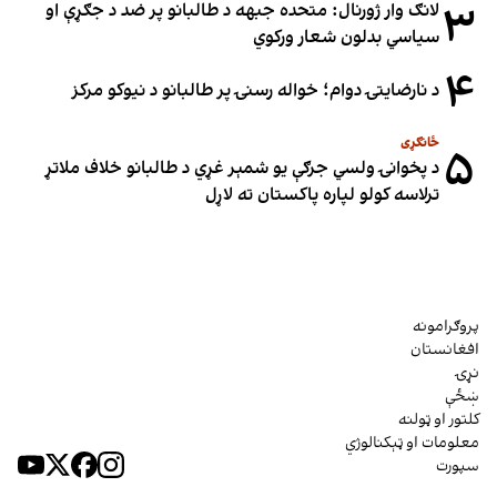
۳
لانګ وار ژورنال: متحده جبهه د طالبانو پر ضد د جګړې او
سیاسي بدلون شعار ورکوي
۴
د نارضایتۍ دوام؛ خواله رسنۍ پر طالبانو د نیوکو مرکز
ځانګړی
۵
د پخوانۍ ولسي جرګې یو شمېر غړي د طالبانو خلاف ملاتړ
ترلاسه کولو لپاره پاکستان ته لاړل
پروګرامونه
افغانستان
نړۍ
ښځې
کلتور او ټولنه
معلومات او ټېکنالوژي
سپورت