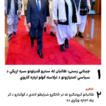
۱
چینایي رسنۍ: طالبان له سترو قدرتونو سره اړیکې د
سیاسي امتیازونو د ترلاسه کولو لپاره کاروي
ځانګړی
۲
طالبانو کروندګرو ته تر ځانګړو شرایطو لاندې د کوکنارو د کر
پټه اجازه ورکړې ده