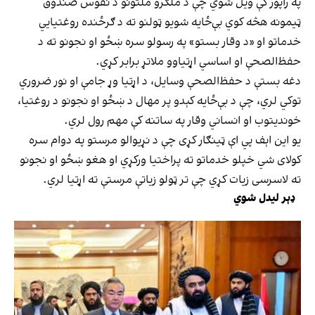
په راپور کې ویل شوي چې د ملګرو ملتونو د نفوس صندوق
ټیمونه هڅه کوي بې‌ځایه شویو ټولنو ته د ګرځنده روغتیايي
خدماتو او «د وقار بستو» په رسولو سره ښځو او نجونو ته د
حفظ‌الصحې او اساسي اړتیاوو ملاتړ برابر کړي.
دغه بستې د حفظ‌الصحې وسایل، د اړتیا وړ جامې او نور ضروري
توکي لري، چې د بې‌ځایه کېدو پر مهال د ښځو او نجونو د روغتیا،
خوندیتوب او انساني وقار په ساتنه کې مهم رول لري.
یو این اېف پي اې ټینګار کړی چې د نړیوالو مرستو په دوام سره
کولای شي خپلو خدماتو ته پراختیا ورکړي او هغو ښځو او نجونو
ته لاسرسی زیات کړي چې تر ټولو زیاتې مرستې ته اړتیا لري.
ډېر لیدل شوي