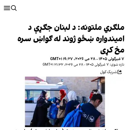
ملګري ملتونه: د لبنان جګړې د
امیندواره ښځو ژوند له ګواښ سره
مخ کړی
۷ غبرگولی ۱۴۰۵ - ۲۸ می ۲۰۲۶، ۱۹:۲۷ GMT+۱
تازه شوی: ۷ غبرگولی ۱۴۰۵ - ۲۸ می ۲۰۲۶، ۲۱:۳۲ GMT+۱
شریک کول