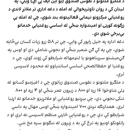
د ملګرو ملتونو د نفوس صندوق (یو این اېف پي اې) ویلي، په
لبنان کې د روان تاوتریخوالي له امله د دغه ادارې تر ملاتړ لاندې د
روغتیايي مرکزونو نیمایي فعالیتونه بند شوي، چې له امله یې
زرګونه کورنۍ او امیندواره ښځې له اساسي روغتیايي خدماتو
بې‌برخې شوې دي.
دغه اداره په خپل راپور کې وایي، چې تر ۵۸ زرو زیات کسان بې‌ځایه
شوي، چې په کې ګڼ شمېر ښځې او نجونې شاملې دي او اوس په
ګڼ‌مېشتو سرپناهونو یا لنډمهاله شرایطو کې ژوند کوي، چې د
روغتیا او حفظ‌الصحې اساسي اسانتیاوو ته محدود لاسرسی
لري.
د ملګرو ملتونو د نفوس صندوق زیاتوي چې د اغېزمنو کسانو له
ډلې شاوخوا ۱۶ زره او ۸۰۰ د زیږون عمر ښځې او ۴ زره او ۸۰۰
تنکۍ نجونې دي، چې بېړنیو روغتیايي او ملاتړیزو خدماتو ته اړتیا
لري. همدارنګه نږدې ۷۰۰ امیندواره ښځې اوس مهال په داسې
شرایطو کې دي چې د روغتیايي څارنې منظم لاسرسی نه لري او د
راتلونکو اونیو په ترڅ کې به د زېږون له ننګونو سره مخ شي.