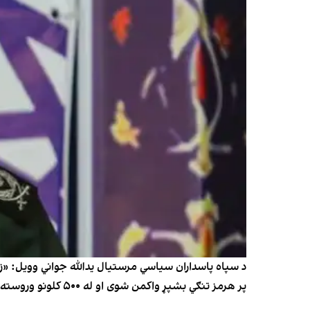
د سپاه پاسداران سیاسي مرستیال یدالله جواني وویل: «زموږ
پر هرمز تنګي بشپړ واکمن شوی او له ۵۰۰ کلونو وروسته داسې یو دریځ ته رسېدلی چې د ایران د خلکو مسلم حق دی».