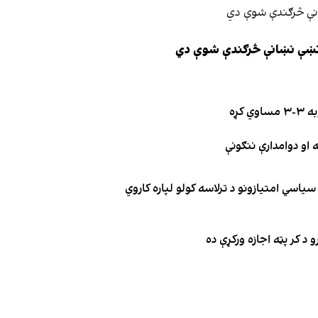
ې نښې نښانې څرګندې شوې دي
کړه
یاسي امتیازونو د ترلاسه کولو لپاره کاروي
 د کر پټه اجازه ورکړې ده