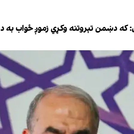
که دښمن تېروتنه وکړي زموږ ځواب به د نه