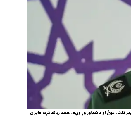
کلک، غوڅ او د نه‌باور وړ وي». هغه زیاته کړه: «ایران