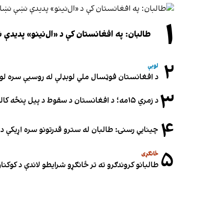
۱
طالبان: په افغانستان کې د «ال‌نینو» پدید
۲
لوبې
د افغانستان فوټسال ملي لوبډلې له روسیې سره لوبه ۳-۳ مساوي 
۳
د زمري ۱۵مه؛ د افغانستان د سقوط د پیل پنځه کاله او دوامدارې ننګونې
۴
چینایي رسنۍ: طالبان له سترو قدرتونو سره اړیکې د س
۵
ځانګړی
طالبانو کروندګرو ته تر ځانګړو شرایطو لاندې د کوکنارو