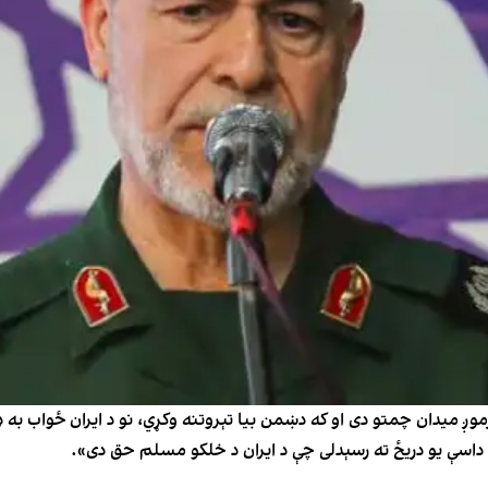
 میدان چمتو دی او که دښمن بیا تېروتنه وکړي، نو د ایران ځواب به ډېر 