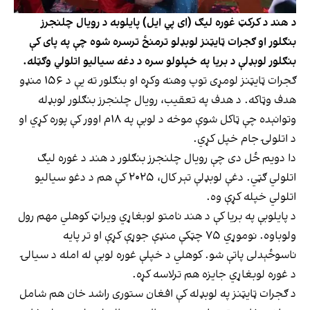
د هند د کرکټ غوره لیګ (ای پي ایل) پایلوبه د رویال چلنجرز
بنګلور او ګجرات ټایټنز لوبډلو ترمنځ ترسره شوه چې په پای کې
بنګلور لوبډلې د بریا په خپلولو سره د دغه سیالیو اتلولي وګټله.
ګجرات ټایټنز لومړی توپ وهنه وکړه او بنګلور ته یې د ۱۵۶ منډو
هدف وټاکه. د هدف په تعقیب، رویال چلنجرز بنګلور لوبډله
وتوانېده چې ټاکل شوې موخه د لوبې په ۱۸م اوور کې پوره کړي او
د اتلولۍ جام خپل کړي.
دا دویم ځل دی چې رویال چلنجرز بنګلور د هند د غوره لیګ
اتلولي ګټي. دغې لوبډلې تېر کال، ۲۰۲۵ کې هم د دغو سیالیو
اتلولي خپله کړې وه.
د پایلوبې په بریا کې د هند نامتو لوبغاړي ویراټ کوهلي مهم رول
ولوباوه. نوموړي ۷۵ چټکې منډې جوړې کړې او تر پایه
ناسوځېدلی پاتې شو. کوهلي د خپلې غوره لوبې له امله د سیالۍ
د غوره لوبغاړي جایزه هم ترلاسه کړه.
د ګجرات ټایټنز په لوبډله کې افغان ستوری راشد خان هم شامل