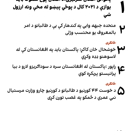
۱
یوازې د ۲۰۲۱ کال د پوځي پېښو له مخې ونه ارزول
شي
۲
متحده جبهه وايي په کندهار کې یې د طالبانو د امر
بالمعروف یو محتسب وژلی
ځانګړی
۳
خوشحال خان کاکړ: پاکستان بايد په افغانستان کې له
لاسوهنو ډډه وکړي
۴
راپور :پاکستان له افغانستان سره د سوداګریزو لارو د بیا
پرانیستو پرېکړه کوي
ځانګړی
۵
د خوست ۴۴ کورنیو د طالبانو د کورنیو چارو وزارت مرستیال
نبي عمري د ځمکو په غصب تورن کړی