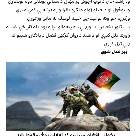
و. راشد خان د توپ اچونې پر مهال د سیالې لوبډلې دوه لوبغاړي
وسوځول او د خپلو ټولو ملګرو بالرانو په پرتله یې کمې منډې
ورکړې، خو ونه توانېد چې خپله لوبډله له ماتې وژغوري.
د بنګلور دغه بریا د لوبډلې د مینه‌والو لپاره یوه بله تاریخي لاسته
راوړنه بلل کېږي او د هند د روان کرکټي فصل د یادګارو شېبو له
ډلې ګڼل کېږي.
ډېر لیدل شوي
پخوانی افغان سرتیری؛د افغان پوځ سقوط باید