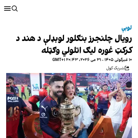
لوبې
رویال چلنجرز بنګلور لوبډلې د هند د
کرکټ غوره لیګ اتلولي وګټله
۱۰ غبرگولی ۱۴۰۵ - ۳۱ می ۲۰۲۶، ۲۰:۴۳ GMT+۱
شریک کول