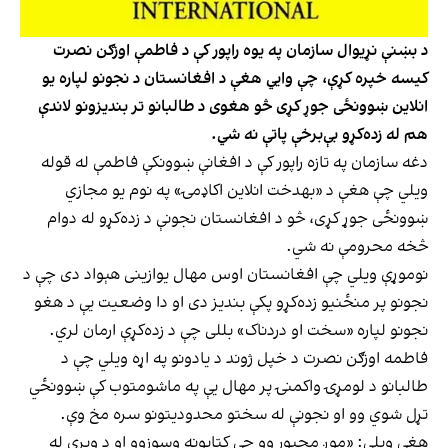
د بښنې نړیوال سازمان په یوه راپور کې د فاطمې اوزګن نصرت
کیسه خپره کړې، چې وایي هغې د افغانستان د نجونو لپاره یو
انلاین ښوونځی جوړ کړی څو هغوی د طالبانو تر بندیزونو لاندې
هم له زده‌کړو بې‌برخې پاتې نه شي.
دغه سازمان په تازه راپور کې د افغانې ښوونکې فاطمې له قوله
ویلي چې هغې د «بهدخت انلاین اکاډمۍ» په نوم یو مجازي
ښوونځی جوړ کړی، څو د افغانستان نجونې د زده‌کړو له دوام
څخه محرومې نه شي.
نوموړې ویلي چې افغانستان اوس مهال یوازینی هېواد دی چې د
نجونو پر منځنیو زده‌کړو پکې بندیز دی او دا وضعیت یې د هغو
نجونو لپاره «سخت او دردناک» بللی چې د زده‌کړې ارمان لري.
فاطمه اوزګن نصرت د خپل ژوند د یادونو په اړه ویلي چې د
طالبانو د لومړۍ واکمنۍ پر مهال یې په ماشومتوب کې ښوونځي
تړل شوي وو او نجونې له سختو محدودیتونو سره مخ وې.
هغې ویلي: «موږ مجبور وو چې کتابونه وسوزوو او د وېرې له