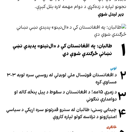
نجونو لپاره د زده‌کړې د دوام مهمه لاره بلل کېږي.
ډېر لیدل شوي
۱
طالبان: په افغانستان کې د «ال‌نینو» پدیدې نښې
نښانې څرګندې شوې دي
لوبې
۲
د افغانستان فوټسال ملي لوبډلې له روسیې سره لوبه ۳-۳
مساوي کړه
۳
د زمري ۱۵مه؛ د افغانستان د سقوط د پیل پنځه کاله او
دوامدارې ننګونې
۴
چینایي رسنۍ: طالبان له سترو قدرتونو سره اړیکې د سیاسي
امتیازونو د ترلاسه کولو لپاره کاروي
ځانګړی