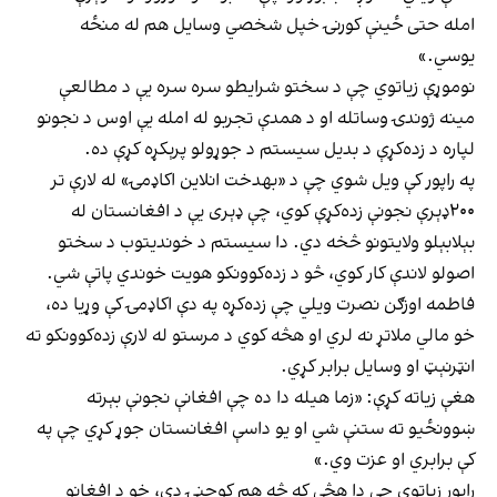
امله حتی ځینې کورنۍ خپل شخصي وسایل هم له منځه
یوسي.»
نوموړې زیاتوي چې د سختو شرایطو سره سره یې د مطالعې
مینه ژوندۍ وساتله او د همدې تجربو له امله یې اوس د نجونو
لپاره د زده‌کړې د بدیل سیستم د جوړولو پرېکړه کړې ده.
په راپور کې ویل شوي چې د «بهدخت انلاین اکاډمۍ» له لارې تر
۲۰۰ډېرې نجونې زده‌کړې کوي، چې ډېری یې د افغانستان له
بېلابېلو ولایتونو څخه دي. دا سیستم د خونديتوب د سختو
اصولو لاندې کار کوي، څو د زده‌کوونکو هویت خوندي پاتې شي.
فاطمه اوزګن نصرت ویلي چې زده‌کړه په دې اکاډمۍ کې وړیا ده،
خو مالي ملاتړ نه لري او هڅه کوي د مرستو له لارې زده‌کوونکو ته
انټرنېټ او وسایل برابر کړي.
هغې زیاته کړې: «زما هیله دا ده چې افغانې نجونې بېرته
ښوونځیو ته ستنې شي او یو داسې افغانستان جوړ کړي چې په
کې برابري او عزت وي.»
راپور زیاتوي چې دا هڅې که څه هم کوچنۍ دي، خو د افغانو