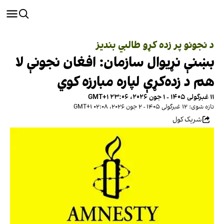
د نجونو پر زده کړو طالبي بندیز
بښنې نړیوال سازمان: افغان نجونې لا
هم د زده‌کړې لپاره مبارزه کوي
۱۱ غبرگولی ۱۴۰۵ - ۱ جون ۲۰۲۶، ۲۳:۰۶ GMT+۱
تازه شوی: ۱۲ غبرگولی ۱۴۰۵ - ۲ جون ۲۰۲۶، ۰۲:۰۸ GMT+۱
شریک کول