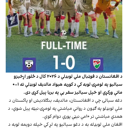
د افغانستان د فوټبال ملي لوبډلې د ۲۰۲۶ کال د څلور اړخیزو
سیالیو په لومړۍ لوبه کې د کوربه هېواد مالدیف لوبډلې ته ۱–۰
ماتې ورکړې او خپل سیالیز سفر یې په بریا پیل کړی دی.
دغه سیالۍ چې د افغانستان، مالدیف، بنګلادېش او پاکستان د
ملي لوبډلو په ګډون د روانې میاشتې په لومړۍ نېټه پیل شوې، د
همدې میاشتې تر ۱۰مې نېټې پورې دوام کوي.
افغان ملي لوبډله به د دغو سیالیو په لړ کې خپله دویمه لوبه د