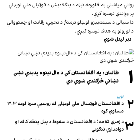
روانې میاشتې په څلورمه نېټه د بنګلادېش د فوټبال ملي لوبډلې
پر وړاندې ترسره کړي.
دا سیالۍ د سیمه‌ییزو لوبډلو ترمنځ د تجربې، رقابت او چمتووالي
د لوړولو په هدف ترسره کېږي.
ډېر لیدل شوي
۱
طالبان: په افغانستان کې د «ال‌نینو» پدیدې نښې
نښانې څرګندې شوې دي
لوبې
۲
د افغانستان فوټسال ملي لوبډلې له روسیې سره لوبه ۳-۳
مساوي کړه
۳
د زمري ۱۵مه؛ د افغانستان د سقوط د پیل پنځه کاله او
دوامدارې ننګونې