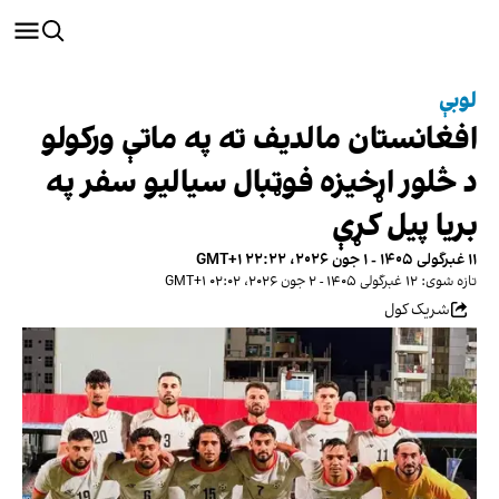
لوبې
افغانستان مالدیف ته په ماتې ورکولو
د څلور اړخیزه فوټبال سیالیو سفر په
بریا پیل کړې
۱۱ غبرگولی ۱۴۰۵ - ۱ جون ۲۰۲۶، ۲۲:۲۲ GMT+۱
تازه شوی: ۱۲ غبرگولی ۱۴۰۵ - ۲ جون ۲۰۲۶، ۰۲:۰۲ GMT+۱
شریک کول