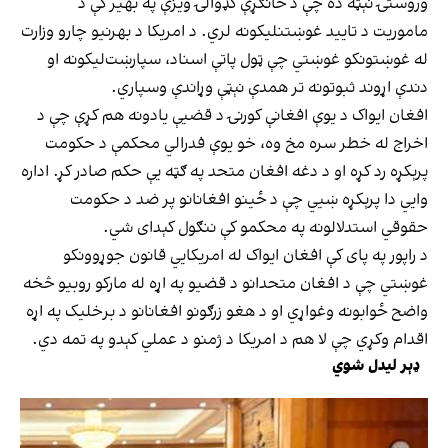
وروستۍ نېټه ده چې د ځانګړې کډوالۍ ویزې په بهیر کې د
ماموریت د تایید غوښتنلیکونه لري. د امریکا د بهرنیو چارو وزارت
له غوښتونکو غوښتي چې ټول پاتې اسناد، سپارښت‌لیکونه او
دندې اړوند ثبوتونه تر همدې نېټې وړاندې وسپاري.
افغان ایواک د یوې افغانې کورنۍ د قضیې یادونه هم کړې چې د
اخراج له خطر سره مخ وه، خو یوې فدرالي محکمې د حکومت
پرېکړه رد کړه او د دغه افغان متحد په ګټه یې حکم صادر کړ. اداره
وايي دا پرېکړه ښيي چې د ځینو افغانانو پر ضد د حکومت
حقوقي استدلالونه په محکمو کې ننګول کېدای شي.
د راپور په پای کې افغان ایواک له امریکايي قانون جوړوونکو
غوښتي چې د افغان متحدانو د قضیو په اړه له مارکو روبیو څخه
واضح ځوابونه وغواړي او د هغو زرګونو افغانانو د برخلیک په اړه
اقدام وکړي چې لا هم د امریکا د ژمنو د عملي کېدو په تمه دي.
ډېر لیدل شوي