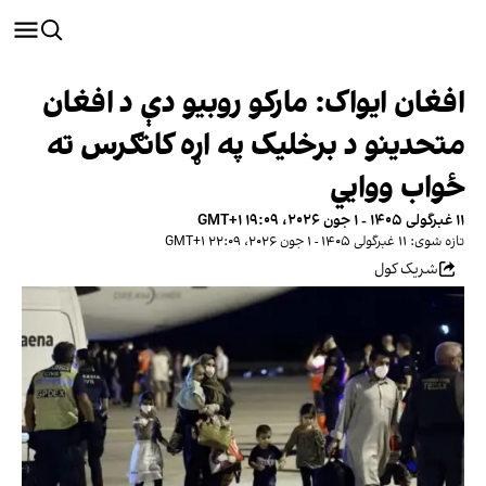
افغان ایواک: مارکو روبیو دې د افغان
متحدینو د برخلیک په اړه کانګرس ته
ځواب ووایي
۱۱ غبرگولی ۱۴۰۵ - ۱ جون ۲۰۲۶، ۱۹:۰۹ GMT+۱
تازه شوی: ۱۱ غبرگولی ۱۴۰۵ - ۱ جون ۲۰۲۶، ۲۲:۰۹ GMT+۱
شریک کول