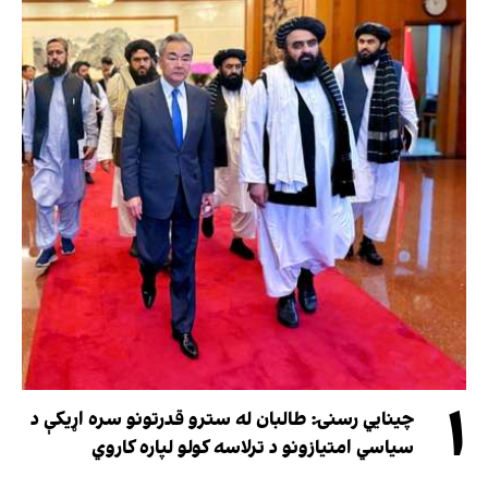
۱
چینایي رسنۍ: طالبان له سترو قدرتونو سره اړیکې د
سیاسي امتیازونو د ترلاسه کولو لپاره کاروي