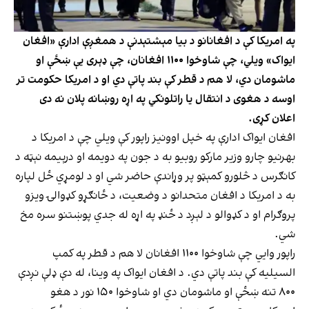
په امریکا کې د افغانانو د بیا مېشتېدنې د همغږې ادارې «افغان
ایواک» ویلي، چې شاوخوا ۱۱۰۰ افغانان، چې ډېری یې ښځې او
ماشومان دي، لا هم د قطر کې بند پاتې دي او د امریکا حکومت تر
اوسه د هغوی د انتقال یا راتلونکي په اړه روښانه پلان نه دی
اعلان کړی.
افغان ایواک ادارې په خپل اوونیز راپور کې ویلي چې د امریکا د
بهرنیو چارو وزیر مارکو روبیو به د جون په دویمه او درېیمه نېټه د
کانګرس د څلورو کمېټو پر وړاندې حاضر شي او د لومړي ځل لپاره
به د امریکا د افغان متحدانو د وضعیت، د ځانګړو کډوالۍ ویزو
پروګرام او د کډوالو د لېږد د ځنډ په اړه له جدي پوښتنو سره مخ
شي.
راپور وايي چې شاوخوا ۱۱۰۰ افغانان لا هم د قطر په کمپ
السیلیه کې بند پاتې دي. د افغان ایواک په وینا، له دې ډلې نږدې
۸۰۰ تنه ښځې او ماشومان دي او شاوخوا ۱۵۰ نور د هغو