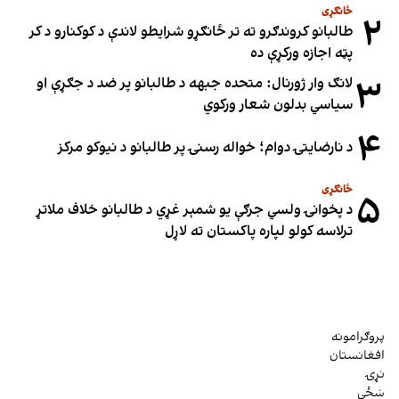
ځانګړی
۲
طالبانو کروندګرو ته تر ځانګړو شرایطو لاندې د کوکنارو د کر
پټه اجازه ورکړې ده
۳
لانګ وار ژورنال: متحده جبهه د طالبانو پر ضد د جګړې او
سیاسي بدلون شعار ورکوي
۴
د نارضایتۍ دوام؛ خواله رسنۍ پر طالبانو د نیوکو مرکز
ځانګړی
۵
د پخوانۍ ولسي جرګې یو شمېر غړي د طالبانو خلاف ملاتړ
ترلاسه کولو لپاره پاکستان ته لاړل
پروګرامونه
افغانستان
نړۍ
ښځې