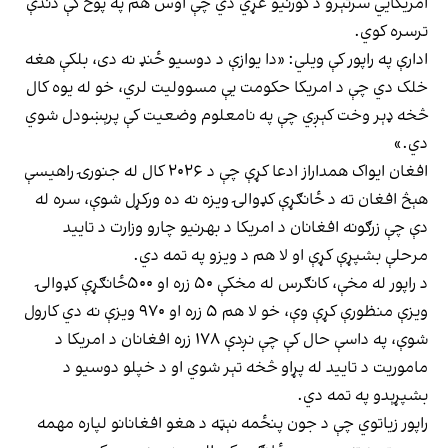
امریکايي سرتېرو د کورنیو غړي دي چې اوس هم په پوځ کې دندې
ترسره کوي.
ادارې په راپور کې ویلي: «دا یوازې د دوسیو ځنډ نه دی، بلکې هغه
خلک دي چې د امریکا حکومت یې مسوولیت لري، خو له یوه کال
څخه ډېر وخت کېږي چې په نامعلوم وضعیت کې پرېښودل شوي
دي.»
افغان ایواک همداراز ادعا کړې چې د ۲۰۲۶ کال له جنورۍ راهیسې
هېڅ افغان ته د ځانګړې کډوالۍ ویزه نه ده ورکړل شوې، سره له
دې چې زرګونه افغانان د امریکا د بهرنیو چارو وزارت د تایید
مرحلې بشپړې کړې او لا هم د ویزو په تمه دي.
د راپور له مخې، کانګرس له مخکې ۵۰ زره او ۵۰۰ځانګړې کډوالۍ
ویزې منظورې کړې وې، خو لا هم ۵ زره او ۹۷۰ ویزې نه دي کارول
شوې، په داسې حال کې چې نږدې ۱۷۸ زره افغانان د امریکا د
ماموریت د تایید له پړاو څخه تېر شوي او د خپلو دوسیو د
بشپړېدو په تمه دي.
راپور زیاتوي چې د جون پنځمه نېټه د هغو افغانانو لپاره مهمه