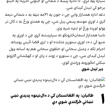
سیاره پټه کړي. دا نادره پېښه د شمالي او جنوبي امریکا په ځینو
برخو کې لیدل کېدای شي.
دغه اداره همداراز وایي چې د جون په ۲۱مه نېټه به د شمالي نیمه
کرې د اوړي موسم رسمي پیل شي، چې په همدې ورځ به د کال تر
ټولو اوږده ورځ او لنډه شپه وي.
ناسا همداراز اسمان‌څارونکو ته سپارښتنه کړې چې د اوړي په
شپو کې د «د اوړي ستوریز مثلث» او د لرې فضا ځینې روښانه
اجرام لکه د ډمبل سحابي او حلقوي سحابي هم په اسانه ډول
لیدل کېدای شي، چې د ستورو د ژوند د پای او د کهکشاني ګازونو
ښکلي انځورونه وړاندې کوي.
ډېر لیدل شوي
۱
طالبان: په افغانستان کې د «ال‌نینو» پدیدې نښې
نښانې څرګندې شوې دي