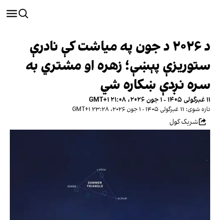
د ۲۰۲۶ د جون په میاشت کې نادرې
ستوریزې پېښې؛ زهره او مشتري به
سره نږدې ښکاره شي
۱۱ غبرگولی ۱۴۰۵ - ۱ جون ۲۰۲۶، ۲۱:۰۸ GMT+۱
تازه شوی: ۱۱ غبرگولی ۱۴۰۵ - ۱ جون ۲۰۲۶، ۲۳:۲۸ GMT+۱
شریک کول