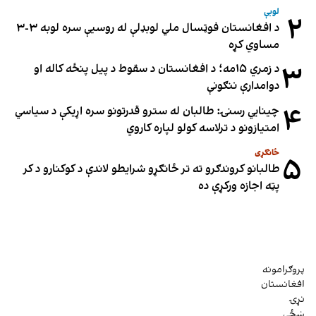
لوبې
۲
د افغانستان فوټسال ملي لوبډلې له روسیې سره لوبه ۳-۳
مساوي کړه
۳
د زمري ۱۵مه؛ د افغانستان د سقوط د پیل پنځه کاله او
دوامدارې ننګونې
۴
چینایي رسنۍ: طالبان له سترو قدرتونو سره اړیکې د سیاسي
امتیازونو د ترلاسه کولو لپاره کاروي
ځانګړی
۵
طالبانو کروندګرو ته تر ځانګړو شرایطو لاندې د کوکنارو د کر
پټه اجازه ورکړې ده
پروګرامونه
افغانستان
نړۍ
ښځې