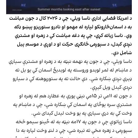
د امریکا فضايي ادارې ناسا ویلي، چې د ۲۰۲۶ کال د جون میاشت
به د اسمان‌څارونکو لپاره له مهمو او نادرو ستوریزو پېښو ډکه
وي. ناسا زیاته کړې، چې په دغه میاشت کې د زهره او مشتري
نږدې کېدل، د سپوږمۍ ځانګړی حرکت او د اوړي د موسم پیل
شامل دي.
ناسا ویلي، چې د جون په نهمه نېټه به د زهره او مشتري سیارې
د ماښام له لمر لوېدو وروسته په لوېدیځ اسمان کې یو بل ته
ډېرې نږدې ښکاره شي. دې حالت ته په ستورپوهنه کې د سیارو
نږدې کېدل ویل کېږي.
د جون له ۱۱مې تر ۱۵مې نېټې پورې به عطارد هم له زهره او
مشتري سره یوځای په اسمان کې ښکاره شي، چې د ماښام په
وخت کې به درې سیارې په یو وخت لیدل کېدای شي.
ناسا زیاتوي چې د جون په ۱۷مه نېټه به له ځینو سیمو څخه
سپوږمۍ د زهره مخې ته تېره شي، چې د لنډ وخت لپاره به دا