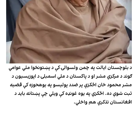
د بلوچستان ایالت په چمن ولسوالۍ کې د پښتونخوا ملي عوامي
ګوند د مرکزي مشر او د پاکستان د ملي اسمبلۍ د اپوزیسیون د
مشر محمود خان اڅکزي پر ضدد پولیسو په یوهحوزه کې قضیه
ثبت شوې ده. اڅکزي په یوه غونډه کې ویلي چې پښتانه باید د
افغانستان تذکرې هم واخلي.