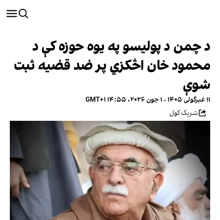
د چمن د پولیسو په یوه حوزه کې د
محمود خان اڅکزي پر ضد قضیه ثبت
شوې
۱۱ غبرگولی ۱۴۰۵ - ۱ جون ۲۰۲۶، ۱۴:۵۵ GMT+۱
شریک کول