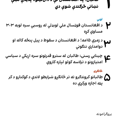
۱
نښانې څرګندې شوې دي
لوبې
۲
د افغانستان فوټسال ملي لوبډلې له روسیې سره لوبه ۳-۳
مساوي کړه
۳
د زمري ۱۵مه؛ د افغانستان د سقوط د پیل پنځه کاله او
دوامدارې ننګونې
۴
چینایي رسنۍ: طالبان له سترو قدرتونو سره اړیکې د سیاسي
امتیازونو د ترلاسه کولو لپاره کاروي
ځانګړی
۵
طالبانو کروندګرو ته تر ځانګړو شرایطو لاندې د کوکنارو د کر
پټه اجازه ورکړې ده
پروګرامونه