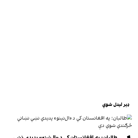
ډېر لیدل شوي
طالبان: په افغانستان کې د «ال‌نینو» پدیدې نښې