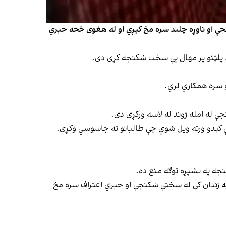
شکنجې او ناوړه چلند سره مخ کېږي او له هغوی څخه جبري
د پلټنو پر مهال یې سخت شکنجه کړی دی.
و سره همکاري لري.
ې له امله ژوند له لاسه ورکړی دی.
شې کېدو ورته ویل شوي چې طالبانو ته جاسوسي وکړي.
کنجه په بشپړه توګه منع ده.
 په زندان کې له سختې شکنجې او جبري اعتراف سره مخ