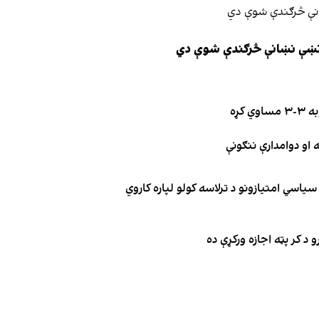
ې نښې نښانې څرګندې شوې دي
کړه
یاسي امتیازونو د ترلاسه کولو لپاره کاروي
 د کر پټه اجازه ورکړې ده