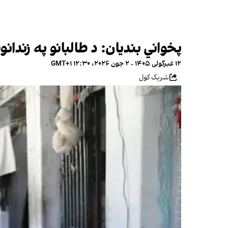
پخواني بندیان: د طالبانو په زندا
۱۲ غبرگولی ۱۴۰۵ - ۲ جون ۲۰۲۶، ۱۲:۳۰ GMT+۱
شریک کول