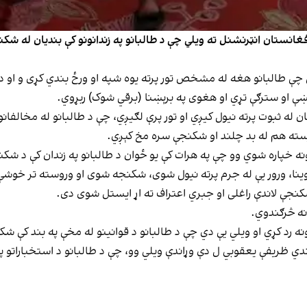
 افغانستان انټرنشنل ته ویلي چې د طالبانو په زندانونو کې بندیان له 
 چې طالبانو هغه له مشخص تور پرته یوه شپه او ورځ بندي کړی و او 
پښې او سترګې تړي او هغوی په برېښنا (برقي شوک) ربړوي.
ن له ثبوت پرته نیول کیږي او تور پرې لګیږي، چې د طالبانو له مخالفان
ورسته هم له بد چلند او شکنجې سره مخ کېږي.
ه خپاره شوي وو چې په هرات کې یو ځوان د طالبانو په زندان کې د شکنج
ه وینا، ورور یې له جرم پرته نیول شوی، شکنجه شوی او وروسته تر خو
شکنجې لاندې راغلی او جبري اعتراف ته اړ ایستل شوی دی.
نه څرګندوي.
ورونه رد کړي او ویلي یې دي چې د طالبانو د قوانینو له مخې په بند کې ش
ندي ظریفې یعقوبي ل دې وړاندې ویلي وو، چې د طالبانو د استخباراتو