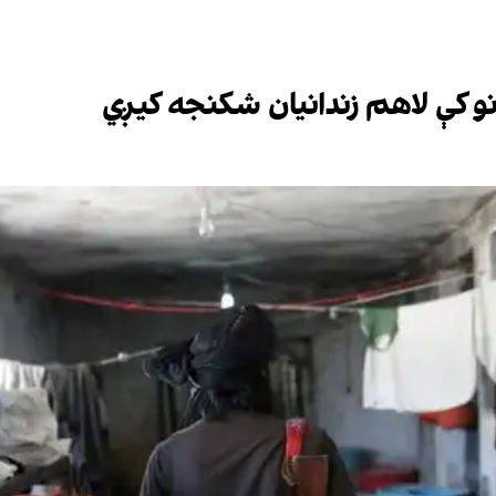
نونو کې لاهم زندانیان شکنجه کیږي