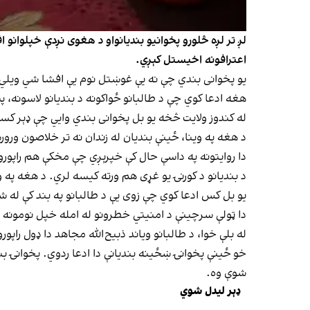
لږ تر لږه څلورو پخوانيو بندیانواو د هغوی نږدې خپلوانو
اعترافونه اخیستل کېږي.
یو پخوانی بندي چې نه یې غوښتل نوم یې افشا شي ویلي
هغه ادعا کوي چې د طالبانو ځواکونه د بندیانو لاسونه، 
له کندوز ولایت څخه یو بل پخوانی بندي وایي چې ډېر کسا
د هغه په وینا، ځینې بندیان له زندان نه تر خلاصون ور
دا روایتونه په داسې حال کې خپرېږي چې مخکې هم راپورون
د بندیانو د کورنۍ یو غړی هم ورته کیسه لري. د هغه پ
یو بل کس ادعا کوي چې زوی یې د طالبانو په بند کې له 
دا ټولې سرچینې د امنیتي خطرونو له امله خپل نومونه 
له بلې خوا، د طالبانو ویاند ذبیح‌الله مجاهد دا ډول راپ
خو ځینې پخوانۍ ښځینه بندیانې دا ادعا ردوي. پخوانۍ ب
شوې وه.
ډېر لیدل شوي