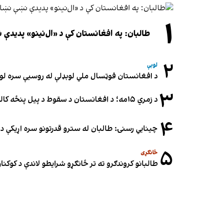
۱
طالبان: په افغانستان کې د «ال‌نینو» پدید
۲
لوبې
د افغانستان فوټسال ملي لوبډلې له روسیې سره لوبه ۳-۳ مساوي 
۳
د زمري ۱۵مه؛ د افغانستان د سقوط د پیل پنځه کاله او دوامدارې ننګونې
۴
چینایي رسنۍ: طالبان له سترو قدرتونو سره اړیکې د س
۵
ځانګړی
طالبانو کروندګرو ته تر ځانګړو شرایطو لاندې د کوکنارو