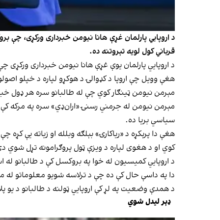
د اروپايي پارلمان غړې هانا نیومن خبرداری ورکړی، چې بروک
قرباني کول لویه تېروتنه ده.
د اروپايي پارلمان یوې غړې هانا نیومن خبرداری ورکړی چ
هغې وویل چې اروپا د کډوالۍ د هوکړو لپاره د خپلو اصولو
مېرمن نیومن ټینګار کوي چې له طالبانو سره هر ډول خبرې 
مېرمن نیومن له جرمني رسنۍ «ار‌ان‌ډي» سره په مرکه کې 
سیاسي بریا ده.
هغې دا پرېکړه د «ریاکارۍ» بېلګه وبلله او زیاته یې کړه 
کوي او د هغوی لپاره د ویزې ټول پروګرامونه تړل شوي د
د اروپايي کمیسیون له خوا په بروکسل کې د طالبانو له است
دا په داسې حال کې ده چې د ترلاسه شویو معلوماتو له مخې، دا مهال شاوخوا ۲۲ زره افغان پناه غوښتونکو 
د همدې وضعیت په لړ کې اروپايي ټولنه د طالبانو د یو پل
ډېر لیدل شوي