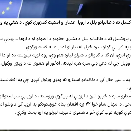
سل ته د طالبانو بلل د اروپا اعتبار او امنیت کمزوری کوي. د هغې په وینا
ې بروکسل ته د طالبانو بلل د بشري حقونو د اصولو او د اروپا د بهرني
 په قرباني کولو سره خپل اعتبار او امنیت له لاسه ورکوي.
اترې، ان که د کډوالو د شړلو لپاره هم وي، یوه لویه تېروتنه ده او دا
وویل چې له دغې ډلې سره هره لیدنه، انځور او هغوی ته د ویزې ورکول، د
چې په داسې حال کې د طالبانو استازو ته ویزې ورکول کېږي چې په افغانس
ي.
ازو سره د خبرو اترو د ارزونې له پرېکړې وروسته، د اروپايي سیاستوالو 
په اروپا کې د وتلو امر ترلاسه کړی دی.
اوي کوربه توب کوي څو د هغوی د بېرته لېږلو په اړه بحث وکړي.