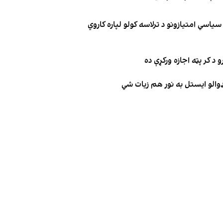
یاسي امتیازونو د ترلاسه کولو لپاره کاروي
 د کر پټه اجازه ورکړې ده
ډوالو ایستل به نور هم زیات شي