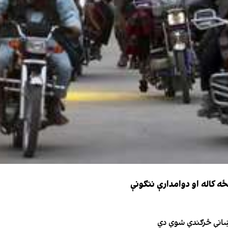
نښانې څرګندې شوې دي