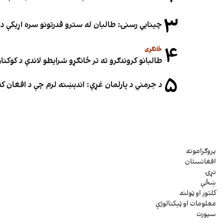
۳
چینایي رسنۍ: طالبان له سترو قدرتونو سره اړیکې د س
۴
ځانګړی
طالبانو کروندګرو ته تر ځانګړو شرایطو لاندې د کوکنارو
۵
د جرمني د پارلمان غړې: اندېښنه لرم چې د افغان ک
پروګرامونه
افغانستان
نړۍ
ښځې
کلتور او ټولنه
معلومات او ټېکنالوژي
سپورت