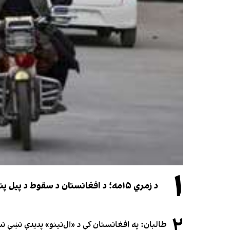
۱
د زمري ۱۵مه؛ د افغانستان د سقوط د پیل پنځه کاله او دوامدارې ننګونې
۲
طالبان: په افغانستان کې د «ال‌نینو» پدیدې نښې 