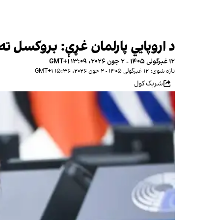
د اروپايي پارلمان غړې: بروکسل ته 
۱۲ غبرگولی ۱۴۰۵ - ۲ جون ۲۰۲۶، ۱۳:۰۹ GMT+۱
تازه شوی: ۱۲ غبرگولی ۱۴۰۵ - ۲ جون ۲۰۲۶، ۱۵:۳۶ GMT+۱
شریک کول