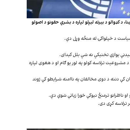
، د کډوالو د بېرته لېږلو لپاره د بشري حقونو د اصولو
 سیاست د خپلواکۍ له منځه وړل دي.
 لیدنې یوازې تخنیکي نه شي بلل کېدای.
 مشروعیت ترلاسه کولو په لور یو ګام او د هغوی لپاره
تان کې دننه د دوی مخالفان په ناامنه شرایطو کې ژوند
او ناظرانو ترمنځ نیوکې خورا زیاتې شوې دي.