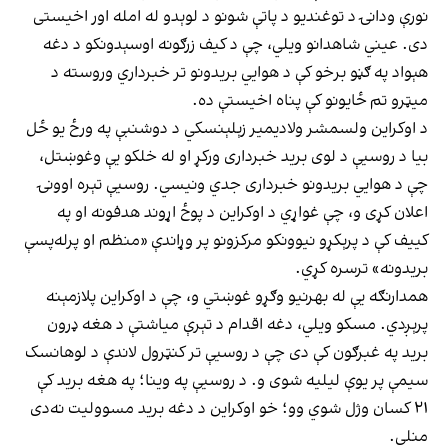
نورې ودانۍ د توغندیو د پاتې شونو د لوېدو له امله اور اخیستی
دی. عیني شاهدانو ویلي، چې د کیف زرګونه اوسېدونکو د دغه
هېواد په ګڼو برخو کې د هوایي بریدونو تر خبرداري وروسته د
میټرو تم ځایونو کې پناه اخیستې ده.
د اوکراین ولسمشر ولادیمیر زېلېنسکي د دوشنبې په ورځ یو ځل
بیا د روسیې د لوی برید خبرداری ورکړ او له خلکو یې وغوښتل،
چې د هوایي بریدونو خبرداری جدي ونیسي. روسیې تېره اوونۍ
اعلان کړی و، چې غواړي د اوکراین د پوځ اړوند هدفونه او په
کییف کې د پرېکړو نیوونکو مرکزونو پر وړاندې «منظم او پرله‌پسې
بریدونه» ترسره کړي.
همدارنګه یې له بهرنیو وګړو غوښتي و، چې د اوکراین پلازمېنه
پرېږدي. مسکو ویلي، دغه اقدام د تېرې میاشتې د هغه ډرون
برید په غبرګون کې دی چې د روسیې تر کنټرول لاندې د لوهانسک
سیمې پر یوې لیلیه شوی و. د روسیې په وینا؛ په هغه برید کې
۲۱ کسان وژل شوي وو؛ خو اوکراین د دغه برید مسوولیت نه‌دی
منلی.