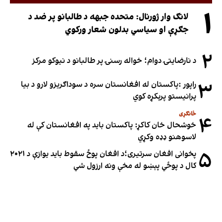
۱
لانګ وار ژورنال: متحده جبهه د طالبانو پر ضد د
جګړې او سیاسي بدلون شعار ورکوي
۲
د نارضایتۍ دوام؛ خواله رسنۍ پر طالبانو د نیوکو مرکز
۳
راپور :پاکستان له افغانستان سره د سوداګریزو لارو د بیا
پرانیستو پرېکړه کوي
ځانګړی
۴
خوشحال خان کاکړ: پاکستان بايد په افغانستان کې له
لاسوهنو ډډه وکړي
۵
پخوانی افغان سرتیری؛د افغان پوځ سقوط باید یوازې د ۲۰۲۱
کال د پوځي پېښو له مخې ونه ارزول شي