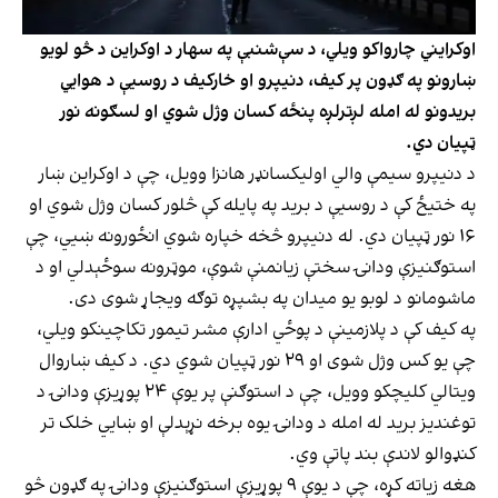
اوکرایني چارواکو ویلي، د سې‌شنبې په سهار د اوکراین د څو لویو
ښارونو په ګډون پر کیف، دنیپرو او خارکیف د روسیې د هوايي
بریدونو له امله لږترلږه پنځه کسان وژل شوي او لسګونه نور
ټپیان دي.
د دنیپرو سیمې والي اولیکسانډر هانزا وویل، چې د اوکراین ښار
په ختیځ کې د روسیې د برید په پایله کې څلور کسان وژل شوي او
۱۶ نور ټپیان دي. له دنیپرو څخه خپاره شوي انځورونه ښيي، چې
استوګنیزې ودانۍ سختې زیانمنې شوې، موټرونه سوځېدلي او د
ماشومانو د لوبو یو میدان په بشپړه توګه ویجاړ شوی دی.
په کیف کې د پلازمینې د پوځي ادارې مشر تیمور تکاچینکو ویلي،
چې یو کس وژل شوی او ۲۹ نور ټپیان شوي دي. د کیف ښاروال
ویتالي کلیچکو وویل، چې د استوګنې پر یوې ۲۴ پوړیزې ودانۍ د
توغنديز برید له امله د ودانۍ یوه برخه نړېدلې او ښایي خلک تر
کنډوالو لاندې بند پاتې وي.
هغه زیاته کړه، چې د یوې ۹ پوړیزې استوګنیزې ودانۍ په ګډون څو