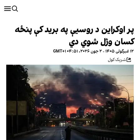
پر اوکراین د روسیې په برید کې پنځه
کسان وژل شوي دي
۱۲ غبرگولی ۱۴۰۵ - ۲ جون ۲۰۲۶، ۰۴:۵۱ GMT+۱
شریک کول