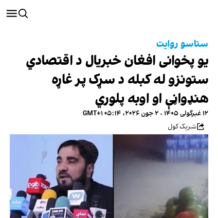
ستاسو روایت
یو پخوانی افغان خبریال د اقتصادي
ستونزو له کبله د سړک پر غاړه
هنډواڼې او اوبه پلوري
۱۲ غبرگولی ۱۴۰۵ - ۲ جون ۲۰۲۶، ۰۵:۱۴ GMT+۱
شریک کول