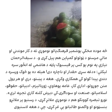
څه موده مخکې یوشمېر فرهنګ‌پالو نوموړي ته د کار موندنې او
مالي مرستو د ټولولو کمپاین هم پيل کړی و. د سیف‌الرحمان
نیازي په نوم یو کس پر فېسبوک پاڼه د هاشمي له انځور سره
لیکلي: «دغه سړی حقدار او ناچاره دی! هيله ده يو څوک ورسره د
دندې پيدا کولو کې همکاري وکړي. هغه د پښتو، دري او هر ډول
متن جوړولو، اداري کار، عامه پوهاوي، ژورنالیزم، ادبیاتو، حقوقو،
اسلامیاتو، صنعت او سوداګرۍ کې دېرش کلنه کاري تجربه لري».
نورو تبصره کوونکو هم د نوموړي ملاتړ کړی، د رسنیو پر ملاتړو
بنسټونو او واکمنو طالبانو یې غږ کړی، چې د هغه لاسنیوی