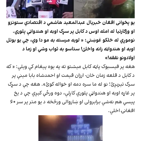
یو پخوانی افغان خبریال عبدالمعید هاشمي د اقتصادي ستونزو
او وزګارتیا له امله اوس د کابل پر سړک اوبه او هندواڼې پلوري.
نوموړي له خلکو غوښتي: « لویه مرسته به مو دا وي، چې یو بوتل
اوبه او هندواڼه رانه واخلئ! ستاسو به ثواب وشي او زما د
اولادونو نفقه!»
هغه پر فېسبوک پاڼه کابل مېشتو ته په یوه پيغام کې ویلي: « که
د کابل د قلعه زمان خان- ارزان قیمت او احمدشاه بابا مینې پر
سرک تېرېږئ؛ نو له ما سره دمه او خواله کوئ». هغه چې د سړک
پر غاړه اوبه او هندواڼې پلوري کاږلي، دوه ورځې کېږي چې د یخ
پیسې هم نه‌شي برابرولی او ښاروالی ورڅخه د یو متر پر سر ۶۰
افغانۍ اخلي.