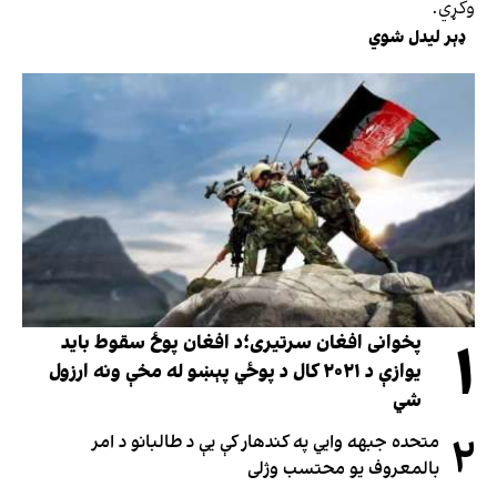
وکړي.
ډېر لیدل شوي
۱
پخوانی افغان سرتیری؛د افغان پوځ سقوط باید
یوازې د ۲۰۲۱ کال د پوځي پېښو له مخې ونه ارزول
شي
۲
متحده جبهه وايي په کندهار کې یې د طالبانو د امر
بالمعروف یو محتسب وژلی