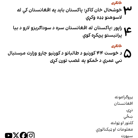
ځانګړی
۳
خوشحال خان کاکړ: پاکستان بايد په افغانستان کې له
لاسوهنو ډډه وکړي
۴
راپور :پاکستان له افغانستان سره د سوداګریزو لارو د بیا
پرانیستو پرېکړه کوي
ځانګړی
۵
د خوست ۴۴ کورنیو د طالبانو د کورنیو چارو وزارت مرستیال
نبي عمري د ځمکو په غصب تورن کړی
پروګرامونه
افغانستان
نړۍ
ښځې
کلتور او ټولنه
معلومات او ټېکنالوژي
سپورت