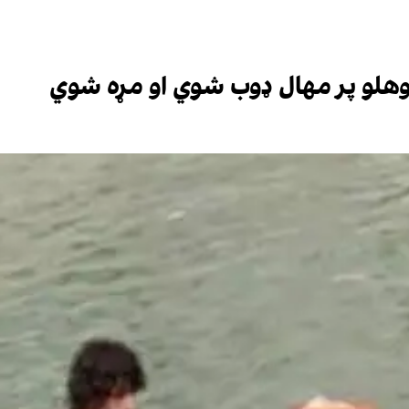
 وهلو پر مهال ډوب شوي او مړه شوي