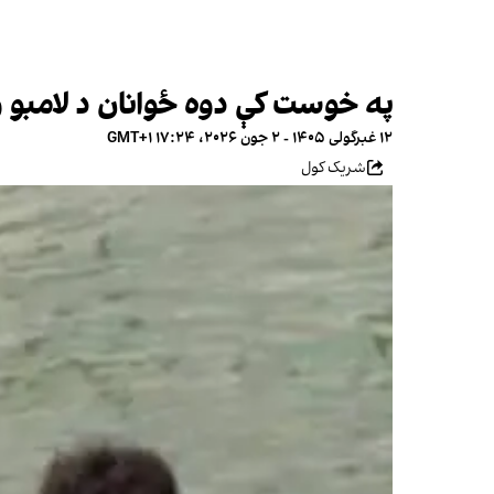
په خوست کې دوه ځوانان د لامبو
۱۲ غبرگولی ۱۴۰۵ - ۲ جون ۲۰۲۶، ۱۷:۲۴ GMT+۱
شریک کول