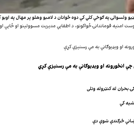
تڼیو ولسوالۍ په ګوخې کلي کې دوه ځوانان د لامبو وهلو پر مهال په اوب
خوست امنیه قوماندانۍ ځواکونو، د اطفایې مدیریت مسوولینو او ځایي ا
چې انځورونه او ویډیوګانې به مې رسنیزې کړي
ۍ بحران له کنټروله وتلی
اشیه کې
نښانې څرګندې شوې دي