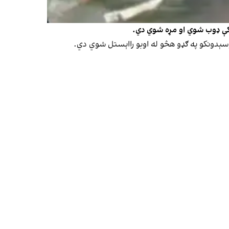
و کې ډوب شوي او مړه شوي دي.
وسېدونکو په ګډو هڅو له اوبو رااېستل شوي دي.