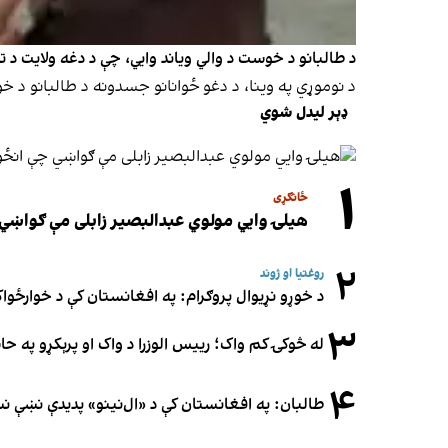
د طالبانو د خوست د والي ویاند وايي، چې د دغه ولایت د 
د نوموړي په وینا، د دغو ځوانانو جسدونه د طالبانو د 
ډېر لیدل شوي
۱
ځانګړی
هیلۍ وایي مولوي عبدالبصیر زابلی مې ګواښي 
۲
روغتیا او ژوند
د خوړو نړیوال پروګرام: په افغانستان کې د خوارځواک
۳
له څوکۍ کم واک؛ رییس الوزرا د واک او پرېکړو په ح
۴
طالبان: په افغانستان کې د «ال‌نینو» پدیدې نښې 