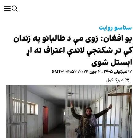
ستاسو روایت
یو افغان: زوی مې د طالبانو په زندان
کې تر شکنجې لاندې اعتراف ته اړ
اېستل شوی
۱۲ غبرگولی ۱۴۰۵ - ۲ جون ۲۰۲۶، ۰۶:۵۲ GMT+۱
شریک کول