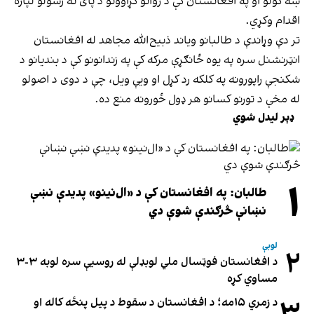
ښه کولو او په افغانستان کې د روانو کړاوونو د پای ته رسولو لپاره
اقدام وکړي.
تر دې وړاندې د طالبانو ویاند ذبیح‌الله مجاهد له افغانستان
انټرنشنل سره په یوه ځانګړې مرکه کې په زندانونو کې د بندیانو د
شکنجې راپورونه په کلکه رد کړل او ویې ویل، چې د دوی د اصولو
له مخې د تورنو کسانو هر ډول ځورونه منع ده.
ډېر لیدل شوي
۱
طالبان: په افغانستان کې د «ال‌نینو» پدیدې نښې
نښانې څرګندې شوې دي
لوبې
۲
د افغانستان فوټسال ملي لوبډلې له روسیې سره لوبه ۳-۳
مساوي کړه
۳
د زمري ۱۵مه؛ د افغانستان د سقوط د پیل پنځه کاله او