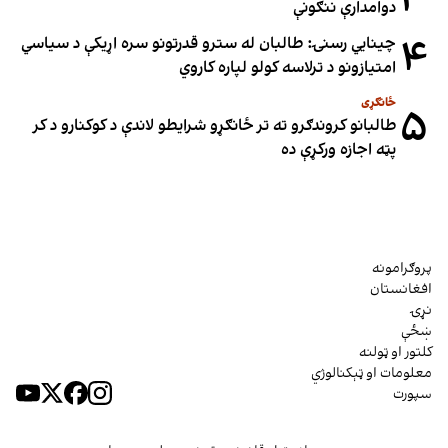
دوامدارې ننګونې
۴
چینایي رسنۍ: طالبان له سترو قدرتونو سره اړیکې د سیاسي
امتیازونو د ترلاسه کولو لپاره کاروي
ځانګړی
۵
طالبانو کروندګرو ته تر ځانګړو شرایطو لاندې د کوکنارو د کر
پټه اجازه ورکړې ده
پروګرامونه
افغانستان
نړۍ
ښځې
کلتور او ټولنه
معلومات او ټېکنالوژي
سپورت