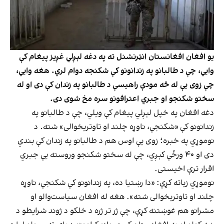
یو افغان افغانستان انټرنشنل ته په دغه لېږلي غږیز پیغام کې
وايي، چې د طالبانو په زندانونو کې شکنجه دوام لري. هغه وايي،
چې زوی یې له څه مودې راهیسې د طالبانو په زندان کې دی او له
سختو شکنجو او جبري اعترافونو سره مخ شوی دی.
دغه افغان په خپل لېږلي پیغام کې ویلي، چې د طالبانو په
زندانونو کې «شکنجې، ناوړه چلند او تاوتریخوالی» شته. د
نوموړي په خبره؛ زوی یې اوس هم د طالبانو په زندان کې بندي
دی او ۴۰ ورځې کېږي، چې له سختو شکنجو وروسته یې جبري
اقرار ترې اخیستی.
نوموړي زیاته کړې: «دا رښتیا ده، په زندانونو کې شکنجې، ناوړه
چلند او تاوتریخوالی شته». هغه له افغان سیاست‌والو او
مشرانو هم غوښتنه کړې، چې ژر تر ژره د خلکو د ژوند شرایطو د