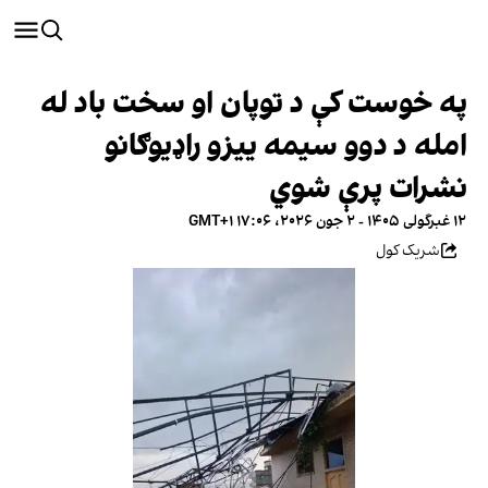
په خوست کې د توپان او سخت باد له
امله د دوو سیمه ییزو راډیوګانو
نشرات پرې شوي
۱۲ غبرگولی ۱۴۰۵ - ۲ جون ۲۰۲۶، ۱۷:۰۶ GMT+۱
شریک کول