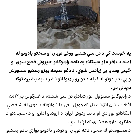
په خوست کې د نن سې شنبې ورځې توپان او سختو بادونو له
امله د «اقرا» او «ښکلا» په نامه راډیوګانو خپرونې قطع شوې او
ځینې وسایا یې زیانمن شوي. د دغو سیمه ییزو رسنیو مسوولان
وایي، د بادونو له کبله د دواړو راډیوګانو نشرات په بشپړه توګه
درېدلي دي.
د راډیوګانو مسوول انور صادق نن سې شنبه، د غبرګولي پر ۱۲مه
افغانستان انټرنشنل ته وویل، چې دا تاوانونه د دوی له شخصي
امکاناتو لوړ دي او د بیا رغونې لپاره د اړوندو ادارو او د خبریالانو د
ملاتړو ادارو همکارۍ ته اړتیا لري.
د معلوماتو له مخې، دغه توپان او توندو بادونو یوازې یادو رسنیو