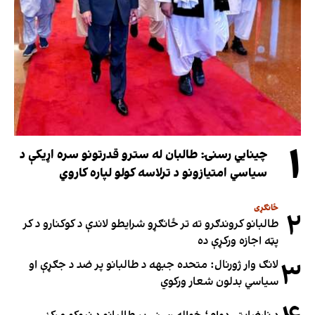
۱
چینایي رسنۍ: طالبان له سترو قدرتونو سره اړیکې د
سیاسي امتیازونو د ترلاسه کولو لپاره کاروي
ځانګړی
۲
طالبانو کروندګرو ته تر ځانګړو شرایطو لاندې د کوکنارو د کر
پټه اجازه ورکړې ده
۳
لانګ وار ژورنال: متحده جبهه د طالبانو پر ضد د جګړې او
سیاسي بدلون شعار ورکوي