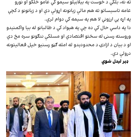
ته نه، بلکې د خوست په بېلابېلو سیمو کې عامو خلکو او نورو
عامه تاسیساتو ته هم مالي زیانونه اړولي دي او د زیانونو د کچې
په اړه یې ارزونې لا هم په سیمه کې دوام لري.
دا په داسې حال کې ده چې په هېواد کې د طالبانو له بیا واکمنېدو
وروسته رسنۍ له سختو اقتصادي او مسلکي ننګونو سره مخ دي
او د بیان د ازادۍ د محدودېدو له امله ګڼو رسنیو خپل فعالیتونه
درولي دي.
ډېر لیدل شوي