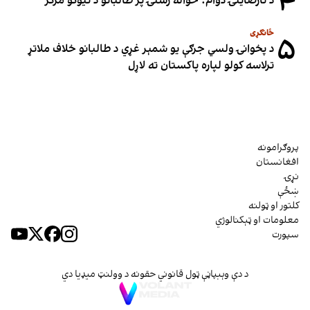
۴
د نارضایتۍ دوام؛ خواله رسنۍ پر طالبانو د نیوکو مرکز
ځانګړی
۵
د پخوانۍ ولسي جرګې یو شمېر غړي د طالبانو خلاف ملاتړ
ترلاسه کولو لپاره پاکستان ته لاړل
پروګرامونه
افغانستان
نړۍ
ښځې
کلتور او ټولنه
معلومات او ټېکنالوژي
سپورت
د دې وېبپاڼې ټول قانوني حقونه د وولنټ میډیا دي